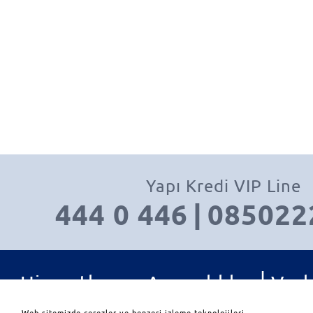
Yapı Kredi VIP Line
444 0 446
|
085022
|
Hizmetler ve Ayrıcalıklar
Varl
|
|
Yatırım Ürünleri
İletişim
Web sitemizde çerezler ve benzeri izleme teknolojileri