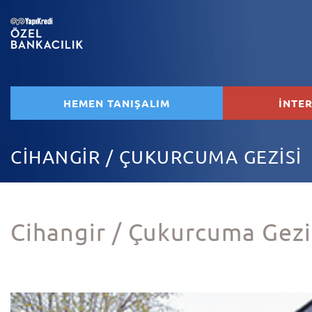
HEMEN TANIŞALIM
İNTE
CİHANGİR / ÇUKURCUMA GEZİSİ
Cihangir / Çukurcuma Gezi