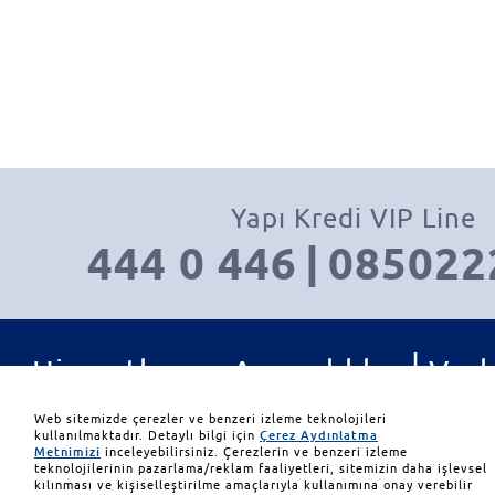
Yapı Kredi VIP Line
444 0 446
|
085022
|
Hizmetler ve Ayrıcalıklar
Varl
|
|
Yatırım Ürünleri
İletişim
Web sitemizde çerezler ve benzeri izleme teknolojileri
kullanılmaktadır. Detaylı bilgi için
Çerez Aydınlatma
Metnimizi
inceleyebilirsiniz. Çerezlerin ve benzeri izleme
teknolojilerinin pazarlama/reklam faaliyetleri, sitemizin daha işlevsel
© 2026 Yapı ve Kredi Bank
kılınması ve kişiselleştirilme amaçlarıyla kullanımına onay verebilir