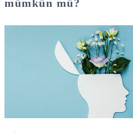
mümkün mü?