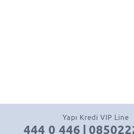
Yapı Kredi VIP Line
444 0 446
|
085022