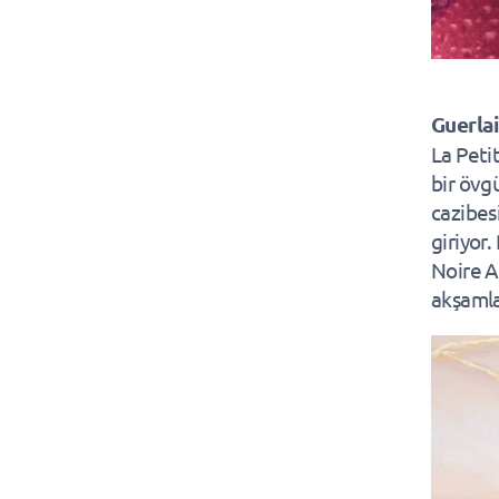
Guerlai
La Peti
bir övgü
cazibes
giriyor
Noire A
akşamlar