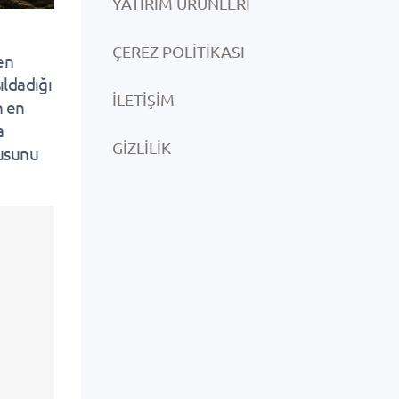
YATIRIM ÜRÜNLERI
ÇEREZ POLITIKASI
den
ıldadığı
İLETIŞIM
n en
a
GIZLILIK
usunu