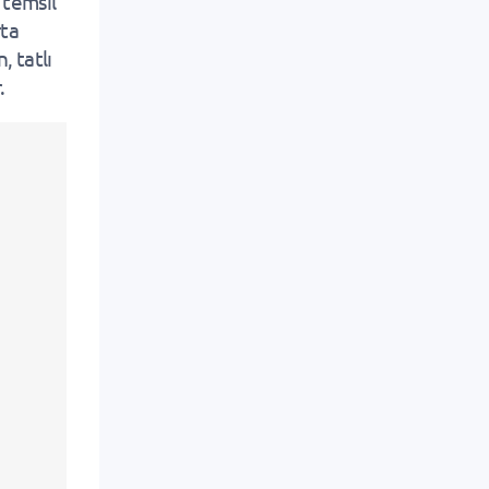
i temsil
rta
, tatlı
.