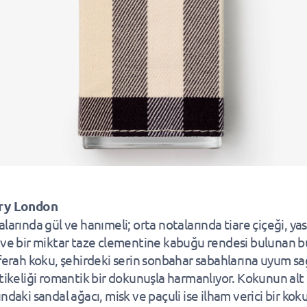
ry London
alarında gül ve hanımeli; orta notalarında tiare çiçeği, ya
 ve bir miktar taze clementine kabuğu rendesi bulunan b
 ferah koku, şehirdeki serin sonbahar sabahlarına uyum sa
stikeliği romantik bir dokunuşla harmanlıyor. Kokunun alt
ndaki sandal ağacı, misk ve paçuli ise ilham verici bir kok