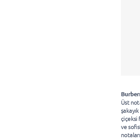
Burber
Üst not
şakayık
çiçeksi
ve sofi
notaları