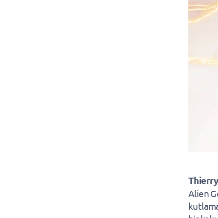
Thierry
Alien Go
kutlama