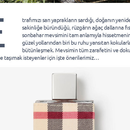
E
trafımızı sarı yaprakların sardığı, doğanın yeni
sakinliğe büründüğü, rüzgârın ağaç dallarına fıs
sonbahar mevsimini tam anlamıyla hissetmeni
güzel yollarından biri bu ruhu yansıtan kokularl
bütünleşmek. Mevsimin tüm zarafetini ve dok
e taşımak isteyenler için işte önerilerimiz…