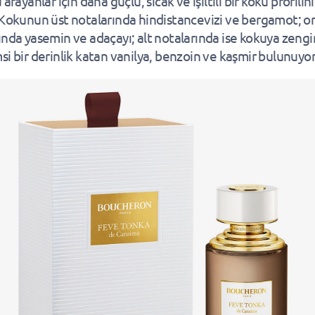
 arayanlar için daha güçlü, sıcak ve ışıltılı bir koku profilin
 Kokunun üst notalarında hindistancevizi ve bergamot; o
ında yasemin ve adaçayı; alt notalarında ise kokuya zengin
si bir derinlik katan vanilya, benzoin ve kaşmir bulunuyor