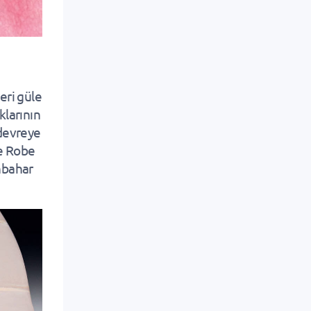
eri güle
klarının
 devreye
te Robe
onbahar