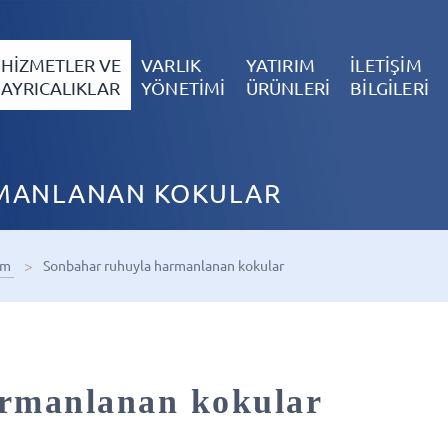
HİZMETLER VE
VARLIK
YATIRIM
İLETİŞİM
AYRICALIKLAR
YÖNETİMİ
ÜRÜNLERİ
BİLGİLERİ
MANLANAN KOKULAR
im
Sonbahar ruhuyla harmanlanan kokular
rmanlanan kokular