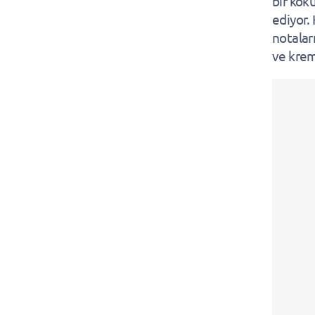
bir koku
ediyor.
notalar
ve krem