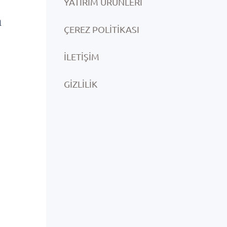
YATIRIM ÜRÜNLERI
a
ÇEREZ POLITIKASI
İLETIŞIM
GIZLILIK