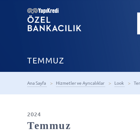
TEMMUZ
Ana Sayfa
Hizmetler ve Ayrıcalıklar
Look
Te
2024
Temmuz