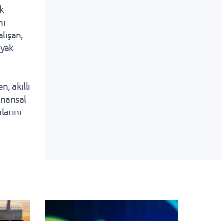
ak
nı
alışan,
ayak
, akıllı
inansal
larını