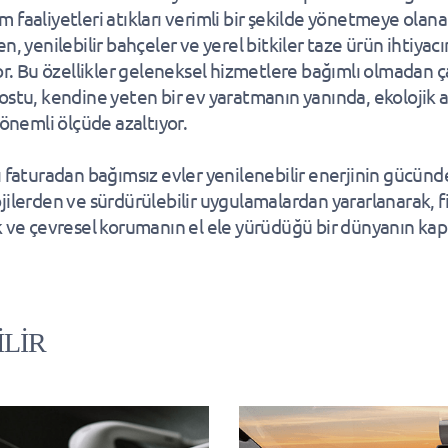
 faaliyetleri atıkları verimli bir şekilde yönetmeye olan
n, yenilebilir bahçeler ve yerel bitkiler taze ürün ihtiyacı
yor. Bu özellikler geleneksel hizmetlere bağımlı olmadan ç
ostu, kendine yeten bir ev yaratmanın yanında, ekolojik 
 önemli ölçüde azaltıyor.
ı faturadan bağımsız evler yenilenebilir enerjinin gücünden
jilerden ve sürdürülebilir uygulamalardan yararlanarak, f
k ve çevresel korumanın el ele yürüdüğü bir dünyanın kapı
İLİR