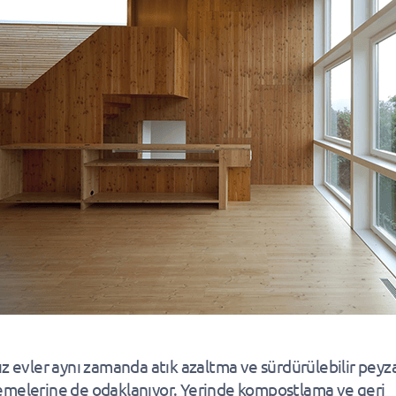
ız evler aynı zamanda atık azaltma ve sürdürülebilir peyz
melerine de odaklanıyor. Yerinde kompostlama ve geri