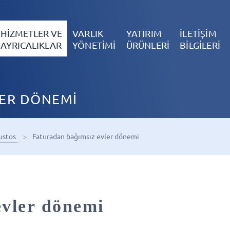
HİZMETLER VE
VARLIK
YATIRIM
İLETİŞİM
AYRICALIKLAR
YÖNETİMİ
ÜRÜNLERİ
BİLGİLERİ
LER DÖNEMİ
ustos
Faturadan bağımsız evler dönemi
evler dönemi