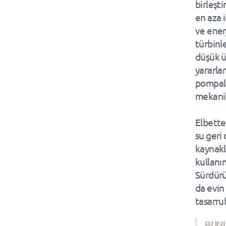
birleşti
en aza i
ve ener
türbinle
düşük ü
yararla
pompala
mekanik
Elbette
su geri 
kaynakla
kullanı
Sürdürü
da evin 
tasarru
BUNL