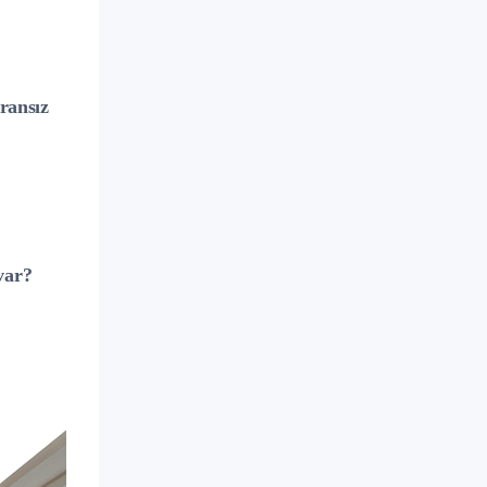
ransız
var?