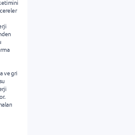
üketimini
ncereler
rji
inden
ı
dırma
a ve gri
 su
rji
or.
maları