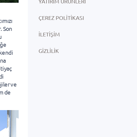
YATIRIM ÜRÜNLERI
ÇEREZ POLITIKASI
ımızı
. Son
İLETIŞIM
u
eğe
GIZLILIK
kendi
ına
htiyaç
di
iler ve
em de