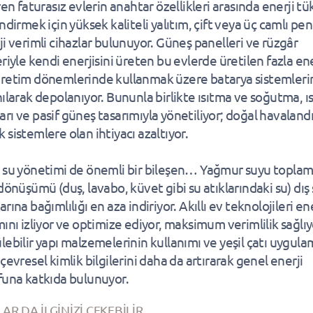
ren faturasız evlerin anahtar özellikleri arasında enerji t
ndirmek için yüksek kaliteli yalıtım, çift veya üç camlı pe
ji verimli cihazlar bulunuyor. Güneş panelleri ve rüzgâr
riyle kendi enerjisini üreten bu evlerde üretilen fazla ene
retim dönemlerinde kullanmak üzere batarya sistemler
nılarak depolanıyor. Bununla birlikte ısıtma ve soğutma, ıs
rı ve pasif güneş tasarımıyla yönetiliyor; doğal havalan
 sistemlere olan ihtiyacı azaltıyor.
 su yönetimi de önemli bir bileşen… Yağmur suyu toplam
dönüşümü (duş, lavabo, küvet gibi su atıklarındaki su) dış
rına bağımlılığı en aza indiriyor. Akıllı ev teknolojileri ene
mını izliyor ve optimize ediyor, maksimum verimlilik sağlıy
lebilir yapı malzemelerinin kullanımı ve yeşil çatı uygula
çevresel kimlik bilgilerini daha da artırarak genel enerji
funa katkıda bulunuyor.
AR DA İLGİNİZİ ÇEKEBİLİR