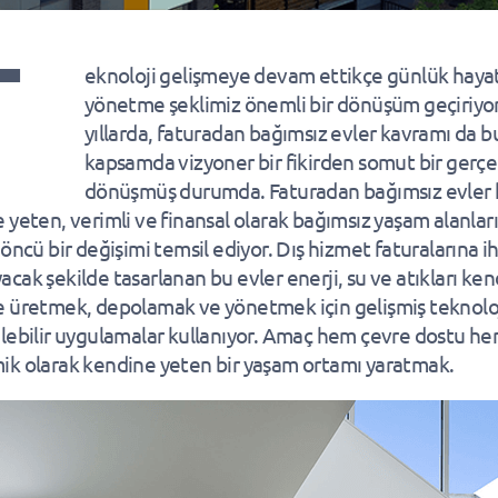
T
eknoloji gelişmeye devam ettikçe günlük hayat
yönetme şeklimiz önemli bir dönüşüm geçiriyor
yıllarda, faturadan bağımsız evler kavramı da b
kapsamda vizyoner bir fikirden somut bir gerç
dönüşmüş durumda. Faturadan bağımsız evler 
 yeten, verimli ve finansal olarak bağımsız yaşam alanlar
öncü bir değişimi temsil ediyor. Dış hizmet faturalarına i
cak şekilde tasarlanan bu evler enerji, su ve atıkları ken
 üretmek, depolamak ve yönetmek için gelişmiş teknoloj
lebilir uygulamalar kullanıyor. Amaç hem çevre dostu h
k olarak kendine yeten bir yaşam ortamı yaratmak.