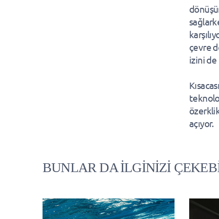
dönüşüm
sağlarke
karşılı
çevre d
izini de
Kısacas
teknolo
özerkli
açıyor.
BUNLAR DA İLGİNİZİ ÇEKEB