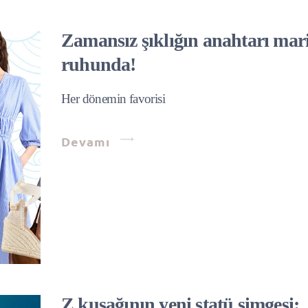
Zamansız şıklığın anahtarı mar
ruhunda!
Her dönemin favorisi
Devamı
Z kuşağının yeni statü simgesi: