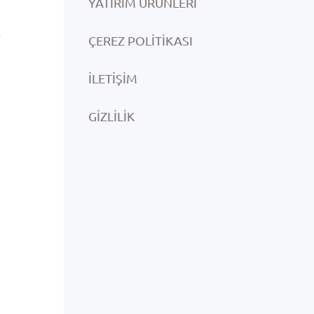
YATIRIM ÜRÜNLERI
i
ÇEREZ POLITIKASI
İLETIŞIM
GIZLILIK