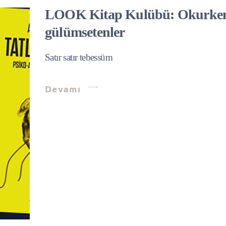
LOOK Kitap Kulübü: Okurke
gülümsetenler
Satır satır tebessüm
Devamı