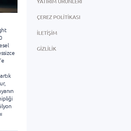
YATIRIM ÜRÜNLERI
ÇEREZ POLITIKASI
ght
İLETIŞIM
0
esel
GIZLILIK
essizce
’e
artık
ur,
ünyanın
ipliği
ilyon
nı