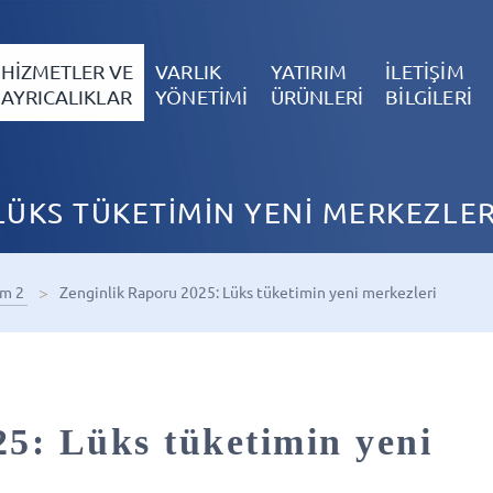
HİZMETLER VE
VARLIK
YATIRIM
İLETİŞİM
AYRICALIKLAR
YÖNETİMİ
ÜRÜNLERİ
BİLGİLERİ
LÜKS TÜKETİMİN YENİ MERKEZLER
im 2
Zenginlik Raporu 2025: Lüks tüketimin yeni merkezleri
5: Lüks tüketimin yeni