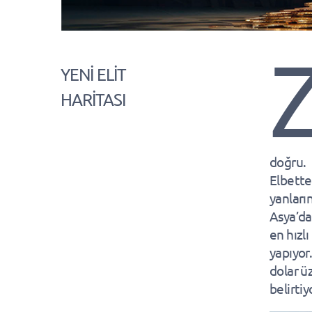
YENİ ELİT
HARİTASI
doğru.
Elbette
yanları
Asya’da
en hızl
yapıyor
dolar üz
belirtiy