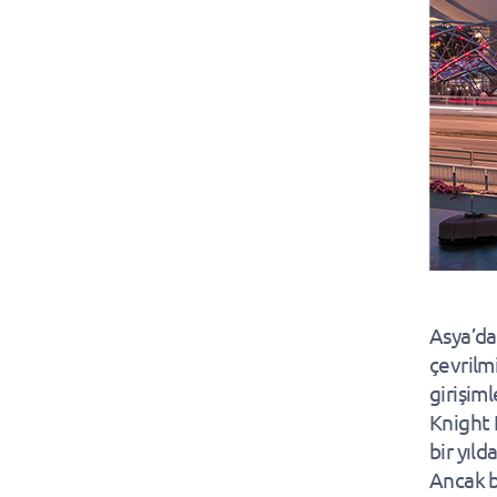
Asya’da
çevrilm
girişiml
Knight 
bir yıl
Ancak b