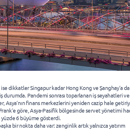
 ise dikkatler Singapur kadar Hong Kong ve Şanghay’a da
iş durumda. Pandemi sonrası toparlanan iş seyahatleri ve
er, Asya’nın finans merkezlerini yeniden cazip hale getiriy
Frank’e göre, Asya-Pasifik bölgesinde servet yönetimi ha
da yüzde 6 büyüme gösterdi.
aşka bir nokta daha var: zenginlik artık yalnızca yatırım