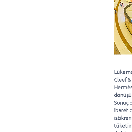
Lüks ma
Cleef &
Hermès’
dönüşü
Sonuç o
ibaret d
istikra
tüketim