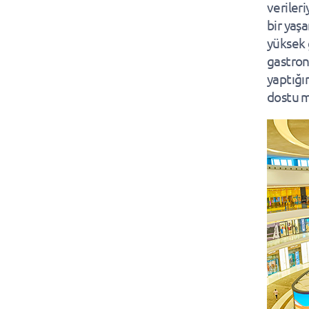
verileri
bir yaş
yüksek 
gastron
yaptığın
dostu m