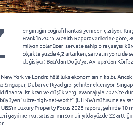
Z
enginliğin coğrafi haritası yeniden çiziliyor. Kni
Frank’in 2025 Wealth Report verilerine göre, 3
milyon dolar üzeri servete sahip birey sayısı kür
ölçekte yüzde 4,2 artarken, servetin yönü de s
değişiyor: Batı’dan Doğu’ya, Avrupa’dan Körfez
 New York ve Londra hâlâ lüks ekonomisinin kalbi. Ancak 
na Singapur, Dubai ve Riyad gibi şehirler ekleniyor. Singap
ki finansal istikrarı ve düşük vergi avantajıyla 2025’te d
ı büyüyen “ultra-high-net-worth” (UHNW) nüfusuna ev sah
. UBS’in Luxury Property Focus 2025 raporu, şehirde 10 m
eri gayrimenkul satışlarının son bir yılda yüzde 22 arttığı
or.