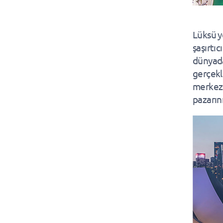
Lüksü y
şaşırtıc
dünyada
gerçekl
merkezi
pazarını