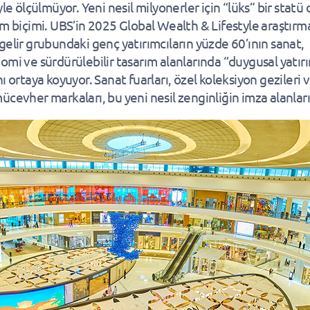
yle ölçülmüyor. Yeni nesil milyonerler için “lüks” bir statü 
am biçimi. UBS’in 2025 Global Wealth & Lifestyle araştırma
gelir grubundaki genç yatırımcıların yüzde 60’ının sanat,
omi ve sürdürülebilir tasarım alanlarında “duygusal yatır
ı ortaya koyuyor. Sanat fuarları, özel koleksiyon gezileri 
ücevher markaları, bu yeni nesil zenginliğin imza alanları