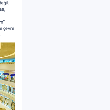
değil;
sı,
ım”
ve çevre
.