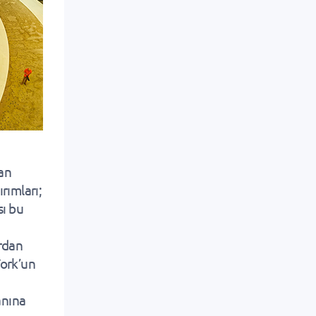
Van
rımları;
ı bu
ardan
York’un
anına