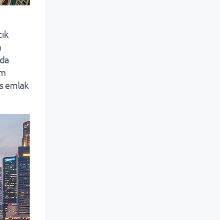
tık
a
ada
am
ks emlak