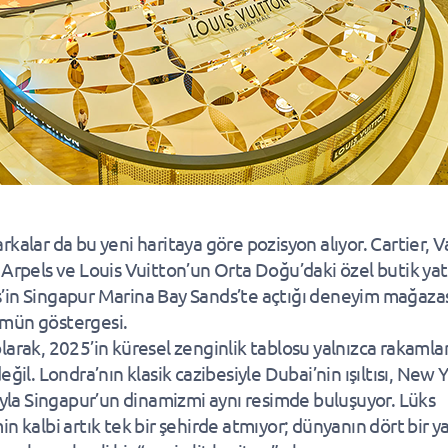
rkalar da bu yeni haritaya göre pozisyon alıyor. Cartier, 
 Arpels ve Louis Vuitton’un Orta Doğu’daki özel butik yatı
in Singapur Marina Bay Sands’te açtığı deneyim mağazas
mün göstergesi.
larak, 2025’in küresel zenginlik tablosu yalnızca rakaml
eğil. Londra’nın klasik cazibesiyle Dubai’nin ışıltısı, New 
rıyla Singapur’un dinamizmi aynı resimde buluşuyor. Lüks
in kalbi artık tek bir şehirde atmıyor; dünyanın dört bir y