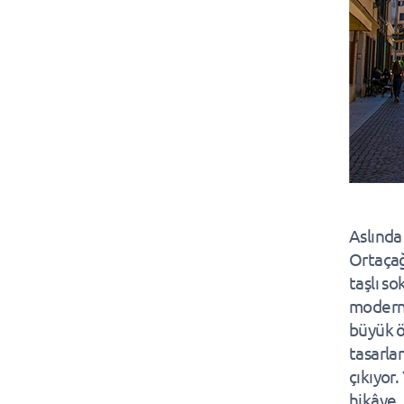
Aslında 
Ortaçağ’
taşlı so
moderni
büyük ö
tasarla
çıkıyor.
hikâye, 