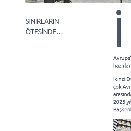
İ
SINIRLARIN
ÖTESİNDE…
Avrupa'
hazırlan
İkinci D
çok Avr
arasında
2025 yı
Başkent