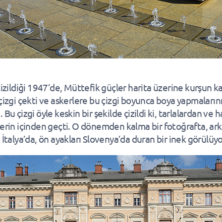
 çizildiği 1947’de, Müttefik güçler harita üzerine kurşun 
 çizgi çekti ve askerlere bu çizgi boyunca boya yapmaların
 Bu çizgi öyle keskin bir şekilde çizildi ki, tarlalardan ve 
lerin içinden geçti. O dönemden kalma bir fotoğrafta, ar
 İtalya’da, ön ayakları Slovenya’da duran bir inek görülüyo