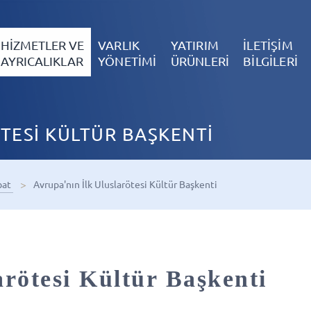
HİZMETLER VE
VARLIK
YATIRIM
İLETİŞİM
AYRICALIKLAR
YÖNETİMİ
ÜRÜNLERİ
BİLGİLERİ
TESİ KÜLTÜR BAŞKENTİ
bat
Avrupa'nın İlk Uluslarötesi Kültür Başkenti
arötesi Kültür Başkenti