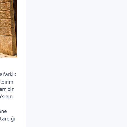
 farklı:
aldırım
tam bir
’sının
 öne
tardığı