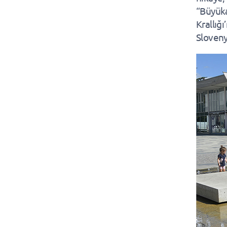
“Büyük
Krallığ
Sloveny