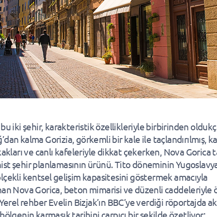
bu iki şehir, karakteristik özellikleriyle birbirinden oldukça
dan kalma Gorizia, görkemli bir kale ile taçlandırılmış, k
kakları ve canlı kafeleriyle dikkat çekerken, Nova Gorica 
st şehir planlamasının ürünü. Tito döneminin Yugoslavya
lçekli kentsel gelişim kapasitesini göstermek amacıyla
nan Nova Gorica, beton mimarisi ve düzenli caddeleriyle
 Yerel rehber Evelin Bizjak’ın BBC’ye verdiği röportajda ak
bölgenin karmaşık tarihini çarpıcı bir şekilde özetliyor: