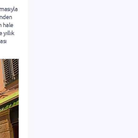
lmasıyla
rinden
n hale
yıllık
ası