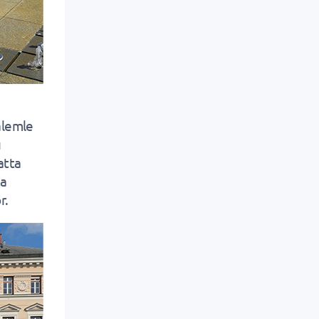
kalemle
ı
hatta
ka
r.