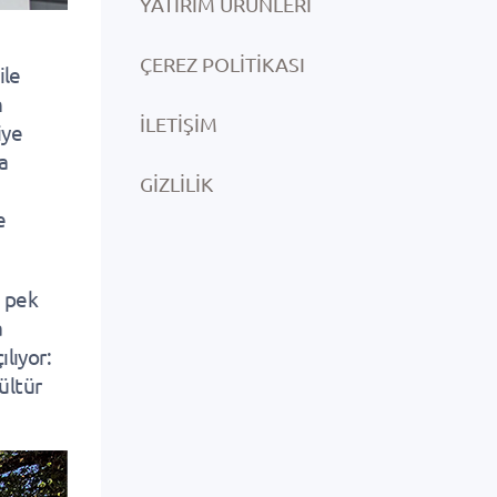
YATIRIM ÜRÜNLERI
ÇEREZ POLITIKASI
ile
n
İLETIŞIM
iye
fa
GIZLILIK
e
, pek
a
ılıyor:
ültür