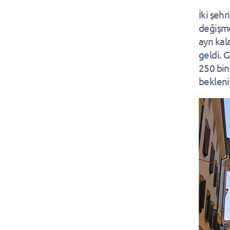
İki şehr
değişme
ayrı ka
geldi. 
250 bin
bekleni