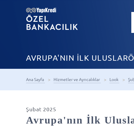
AVRUPA'NIN İLK ULUSLARÖ
Ana Sayfa
Hizmetler ve Ayrıcalıklar
Look
Şu
Şubat 2025
Avrupa'nın İlk Ulusl