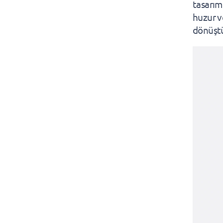
tasarım
huzur v
dönüştü