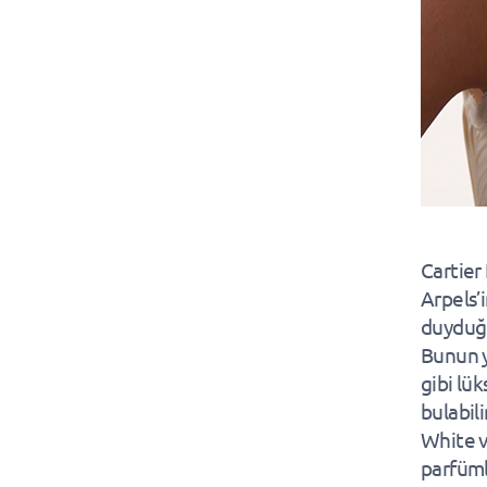
Cartier 
Arpels’
duyduğu
Bunun y
gibi lük
bulabil
White v
parfümle