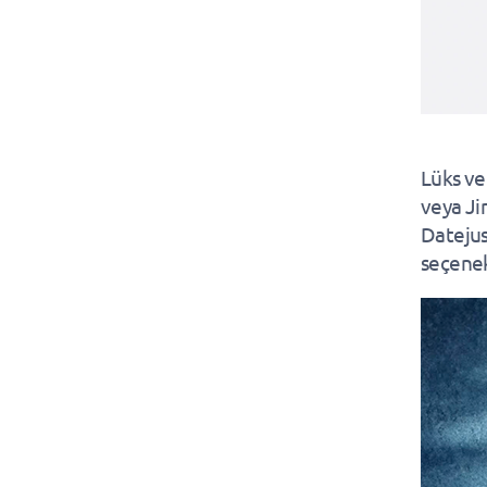
Lüks ve
veya Ji
Datejus
seçenek