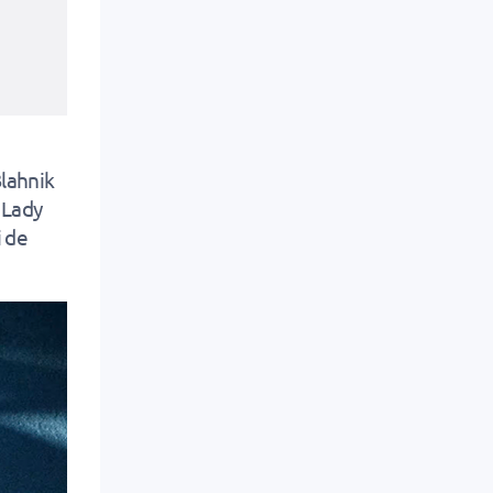
Blahnik
 Lady
i de