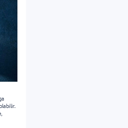
ga
abilir.
e,