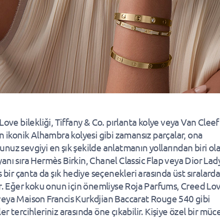
Love bilekliği, Tiffany & Co. pırlanta kolye veya Van Cleef
in ikonik Alhambra kolyesi gibi zamansız parçalar, ona
nuz sevgiyi en şık şekilde anlatmanın yollarından biri olab
anı sıra Hermès Birkin, Chanel Classic Flap veya Dior Lad
s bir çanta da şık hediye seçenekleri arasında üst sıralarda
ir. Eğer koku onun için önemliyse Roja Parfums, Creed Lov
eya Maison Francis Kurkdjian Baccarat Rouge 540 gibi
r tercihleriniz arasında öne çıkabilir. Kişiye özel bir mü