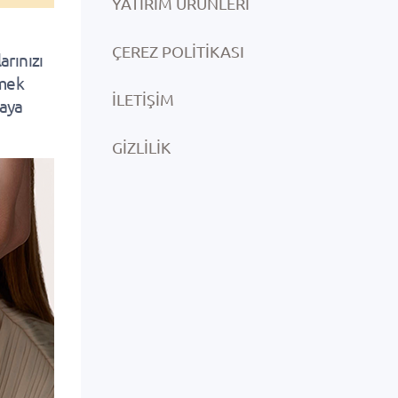
YATIRIM ÜRÜNLERI
ÇEREZ POLITIKASI
arınızı
rmek
İLETIŞIM
raya
GIZLILIK