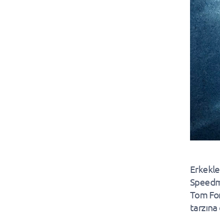
Erkekle
Speedma
Tom For
tarzına 