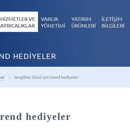
HİZMETLER VE
VARLIK
YATIRIM
İLETİŞİM
AYRICALIKLAR
YÖNETİMİ
ÜRÜNLERİ
BİLGİLERİ
END HEDİYELER
bat
Sevgililer Günü için trend hediyeler
trend hediyeler