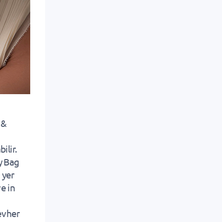
 &
ilir.
y Bag
 yer
e in
cevher