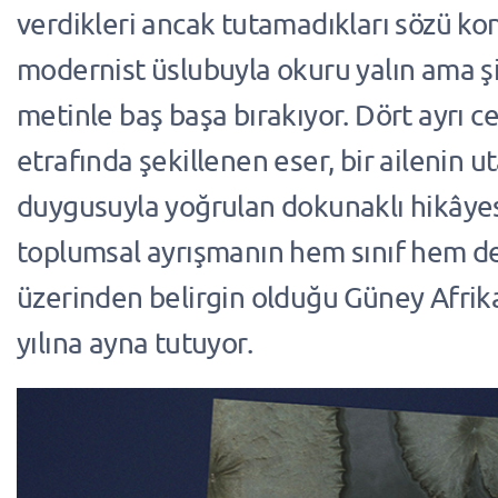
verdikleri ancak tutamadıkları sözü ko
modernist üslubuyla okuru yalın ama şii
metinle baş başa bırakıyor. Dört ayrı c
etrafında şekillenen eser, bir ailenin u
duygusuyla yoğrulan dokunaklı hikâyesi
toplumsal ayrışmanın hem sınıf hem d
üzerinden belirgin olduğu Güney Afrika
yılına ayna tutuyor.