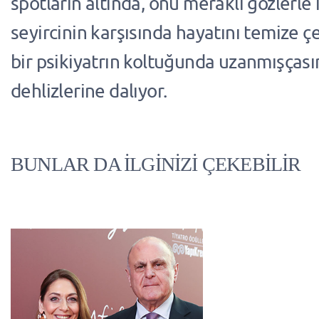
spotların altında, onu meraklı gözlerle 
seyircinin karşısında hayatını temize ç
bir psikiyatrın koltuğunda uzanmışçası
dehlizlerine dalıyor.
BUNLAR DA İLGİNİZİ ÇEKEBİLİR