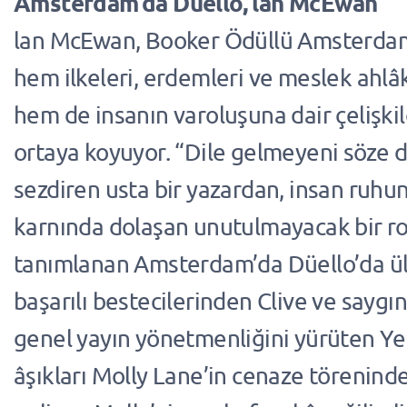
Amsterdam’da Düello, lan McEwan
lan McEwan, Booker Ödüllü Amsterdam
hem ilkeleri, erdemleri ve meslek ahlâ
hem de insanın varoluşuna dair çelişkile
ortaya koyuyor. “Dile gelmeyeni söze
sezdiren usta bir yazardan, insan ruh
karnında dolaşan unutulmayacak bir r
tanımlanan Amsterdam’da Düello’da ü
başarılı bestecilerinden Clive ve saygı
genel yayın yönetmenliğini yürüten Ye
âşıkları Molly Lane’in cenaze töreninde