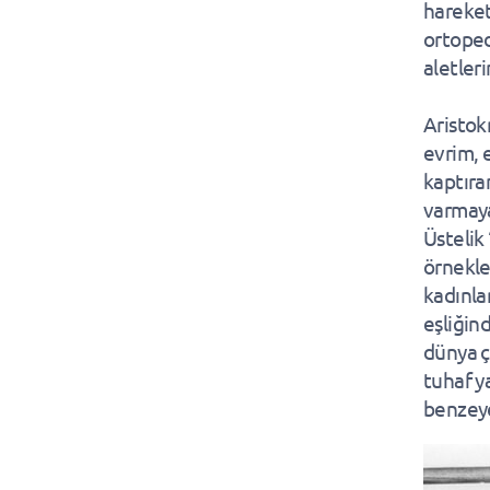
hareketl
ortoped
aletler
Aristok
evrim, 
kaptıran
varmaya
Üstelik
örnekle
kadınla
eşliğind
dünya ç
tuhaf ya
benzeye