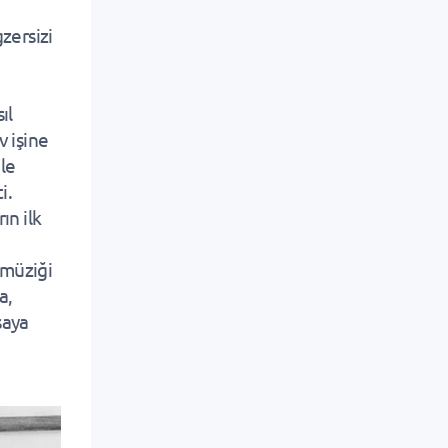
zersizi
ıl
v işine
ile
i.
ın ilk
 müziği
a,
saya