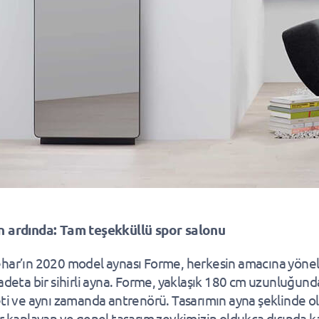
n ardında: Tam teşekküllü spor salonu
har’ın 2020 model aynası Forme, herkesin amacına yönel
 adeta bir sihirli ayna. Forme, yaklaşık 180 cm uzunluğund
eti ve aynı zamanda antrenörü. Tasarımın ayna şeklinde o
er kaplayan ve genel tasarım zevkimizin oldukça dışında k