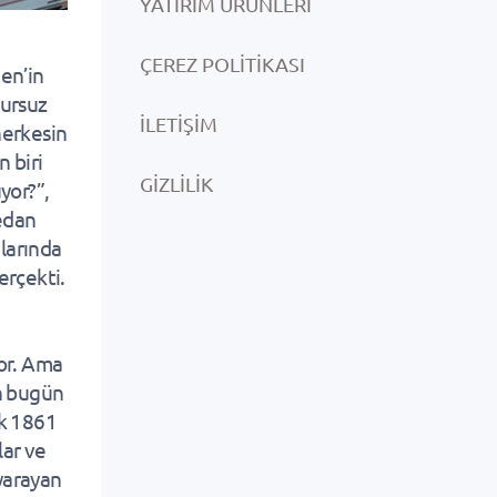
YATIRIM ÜRÜNLERI
ÇEREZ POLITIKASI
Men’in
sursuz
İLETIŞIM
herkesin
n biri
GIZLILIK
yor?”,
edan
alarında
erçekti.
yor. Ama
an bugün
ak 1861
lar ve
 yarayan