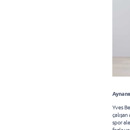
Aynanı
Yves Be
çalışan
spor al
fazla y