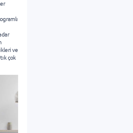
ler
rogramlı
adar
n
ikleri ve
tık çok