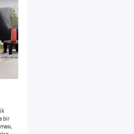
ik
a bir
lması,
alan