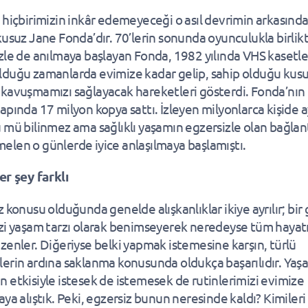
 hiçbirimizin inkâr edemeyeceği o asıl devrimin arkasında
kusuz Jane Fonda’dır. 70’lerin sonunda oyunculukla birlik
zle de anılmaya başlayan Fonda, 1982 yılında VHS kasetle
duğu zamanlarda evimize kadar gelip, sahip olduğu kus
kavuşmamızı sağlayacak hareketleri gösterdi. Fonda’nın 
apında 17 milyon kopya sattı. İzleyen milyonlarca kişide a
 mü bilinmez ama sağlıklı yaşamın egzersizle olan bağlant
len o günlerde iyice anlaşılmaya başlamıştı.
er şey farklı
 konusu olduğunda genelde alışkanlıklar ikiye ayrılır; bir
zi yaşam tarzı olarak benimseyerek neredeyse tüm hayat
zenler. Diğeriyse belki yapmak istemesine karşın, türlü
erin ardına saklanma konusunda oldukça başarılıdır. Yaş
 etkisiyle istesek de istemesek de rutinlerimizi evimize
aya alıştık. Peki, egzersiz bunun neresinde kaldı? Kimileri