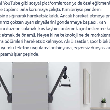
i YouTube gibi sosyal platformlardan ya da özel eğitmen
de toplantılarla korumaya çalıştı. Kimileriyse pandemi
ine sığınarak hareketsiz kaldı. Ancak hareket etmeye p
rımız çoktan uyarı sinyallerini göndermeye başladı. Kan
ını düzene sokmak, kas kaybını önlemek için beslenme k
 etmek de önemli. Neyse ki ne teknoloji ne de markaları
a bölümleri hareketsiz kalmıyor. Akıllı saatler, spor bilekl
 uyumlu telefon uygulamaları bir yana, egzersiz dünyası ar
psamlı işler peşinde.