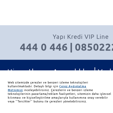
Yapı Kredi VIP Line
444 0 446
|
085022
|
Hizmetler ve Ayrıcalıklar
Varl
|
|
Yatırım Ürünleri
İletişim
Web sitemizde çerezler ve benzeri izleme teknolojileri
kullanılmaktadır. Detaylı bilgi için
Çerez Aydınlatma
Metnimizi
inceleyebilirsiniz. Çerezlerin ve benzeri izleme
teknolojilerinin pazarlama/reklam faaliyetleri, sitemizin daha işlevsel
© 2026 Yapı ve Kredi Bank
kılınması ve kişiselleştirilme amaçlarıyla kullanımına onay verebilir
veya ‘’Tercihler’’ butonu ile çerezleri yönetebilirsiniz.