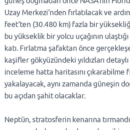
güneş doğmadan önce NASA’nın Florid
Uzay Merkezi’nden fırlatılacak ve ard
feet’ten (30.480 km) fazla bir yüksekliğ
bu yükseklik bir yolcu uçağının ulaştığı
katı. Fırlatma şafaktan önce gerçekleşe
kaşifler gökyüzündeki yıldızları detaylı
inceleme hatta haritasını çıkarabilme fı
yakalayacak, aynı zamanda güneşin do
bu açıdan şahit olacaklar.
Neptün, stratosferin kenarına tırmand