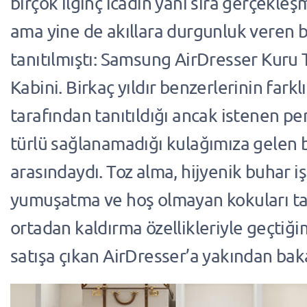
birçok ilginç icadın yanı sıra gerçekle
ama yine de akıllara durgunluk veren b
tanıtılmıştı: Samsung AirDresser Kuru
Kabini. Birkaç yıldır benzerlerinin farkl
tarafından tanıtıldığı ancak istenen pe
türlü sağlanamadığı kulağımıza gelen b
arasındaydı. Toz alma, hijyenik buhar işl
yumuşatma ve hoş olmayan kokuları 
ortadan kaldırma özellikleriyle geçtiği
satışa çıkan AirDresser’a yakından bak