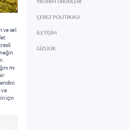
YATIRIM ÜRÜNLERI
ÇEREZ POLITIKASI
n ve sel
İLETIŞIM
fet
resli
GIZLILIK
rneğin
n
ğını mı
ir
kendini
z ve
in için