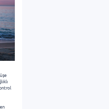
yüşe
lıklı
kontrol
zen