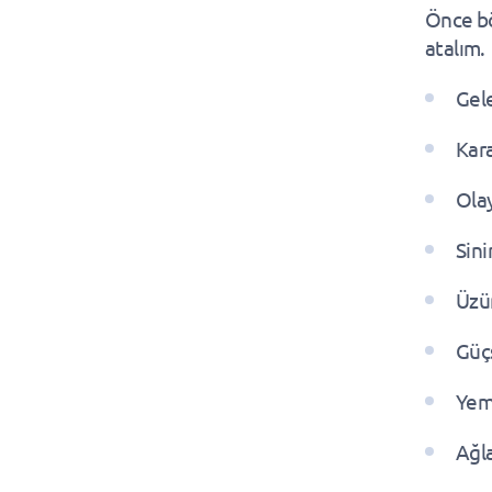
Önce bö
atalım.
Gele
Kar
Olay
Sini
Üzü
Güçs
Yeme
Ağla