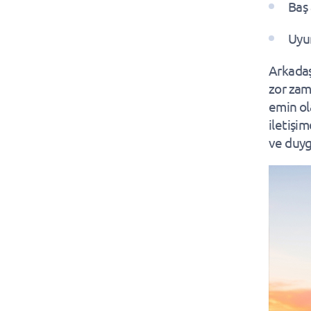
Baş 
Uyu
Arkadaş
zor zam
emin ola
iletişim
ve duyg