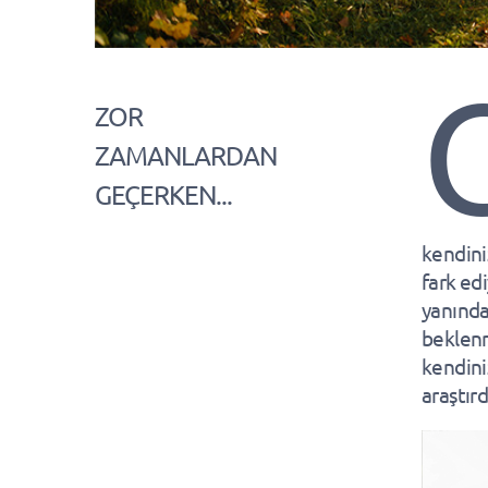
ZOR
ZAMANLARDAN
GEÇERKEN...
kendini
fark ed
yanında
beklenm
kendiniz
araştırd