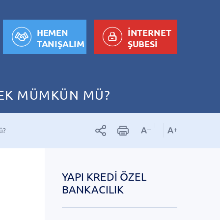
HEMEN
İNTERNET
TANIŞALIM
ŞUBESİ
MEK MÜMKÜN MÜ?
mü?
YAPI KREDI ÖZEL
BANKACILIK