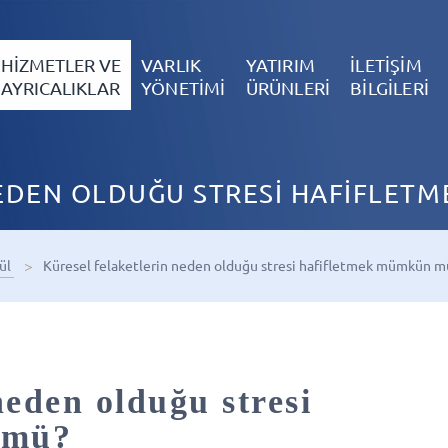
HİZMETLER VE
VARLIK
YATIRIM
İLETİŞİM
AYRICALIKLAR
YÖNETİMİ
ÜRÜNLERİ
BİLGİLERİ
NEDEN OLDUĞU STRESİ HAFİFLET
lül
Küresel felaketlerin neden olduğu stresi hafifletmek mümkün 
neden olduğu stresi
 mü?