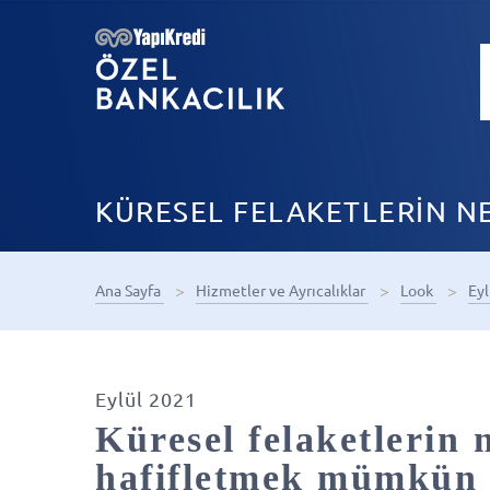
KÜRESEL FELAKETLERİN 
Ana Sayfa
Hizmetler ve Ayrıcalıklar
Look
Ey
Eylül 2021
Küresel felaketlerin 
hafifletmek mümkün