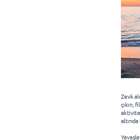
Zevk al
çıkın, f
aktivite
altında 
Yavaşlay