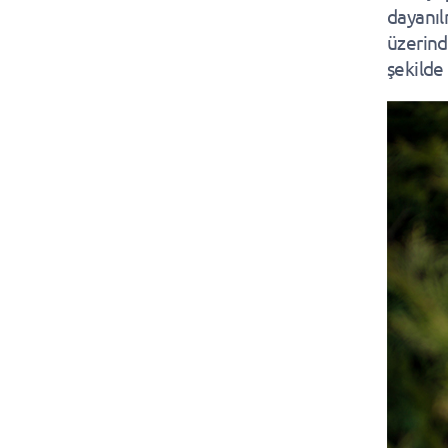
dayanıl
üzerind
şekilde 