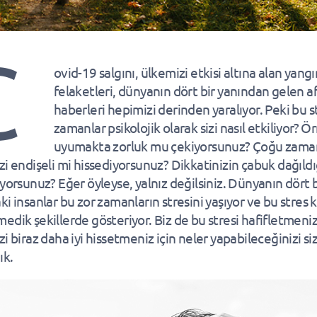
C
ovid-19 salgını, ülkemizi etkisi altına alan yangı
felaketleri, dünyanın dört bir yanından gelen a
haberleri hepimizi derinden yaralıyor. Peki bu st
zamanlar psikolojik olarak sizi nasıl etkiliyor? Ö
uyumakta zorluk mu çekiyorsunuz? Çoğu zama
zi endişeli mi hissediyorsunuz? Dikkatinizin çabuk dağıldı
iyorsunuz? Eğer öyleyse, yalnız değilsiniz. Dünyanın dört b
ki insanlar bu zor zamanların stresini yaşıyor ve bu stres 
edik şekillerde gösteriyor. Biz de bu stresi hafifletmeni
i biraz daha iyi hissetmeniz için neler yapabileceğinizi siz
ık.