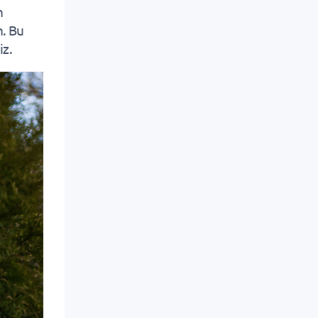
n
n. Bu
iz.