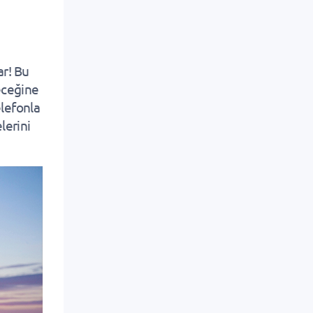
ar! Bu
receğine
elefonla
lerini