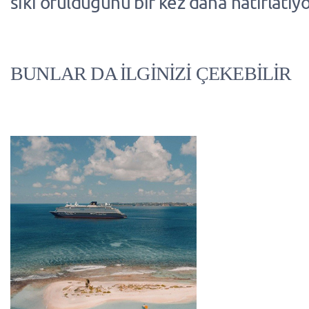
sıkı örüldüğünü bir kez daha hatırlatıyo
BUNLAR DA İLGİNİZİ ÇEKEBİLİR