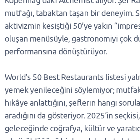
Kopenhag’daki Alchemist alıyor. Şef 
mutfağı, tabaktan taşan bir deneyim. S
aktivizmin kesiştiği 50’ye yakın “impr
oluşan menüsüyle, gastronomiyi çok d
performansına dönüştürüyor.
World’s 50 Best Restaurants listesi ya
yemek yenileceğini söylemiyor; mutfakl
hikâye anlattığını, şeflerin hangi sorul
aradığını da gösteriyor. 2025’in seçkis
geleceğinde coğrafya, kültür ve yaratıc