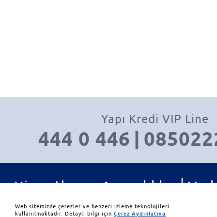
Yapı Kredi VIP Line
444 0 446
|
085022
|
Hizmetler ve Ayrıcalıklar
Varl
|
|
Yatırım Ürünleri
İletişim
Web sitemizde çerezler ve benzeri izleme teknolojileri
kullanılmaktadır. Detaylı bilgi için
Çerez Aydınlatma