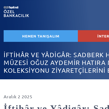
HEMEN TANIŞALIM
İNTE
İFTİHÂR VE YÂDİGÂR: SADBERK
MÜZESİ OĞUZ AYDEMİR HATIRA 
KOLEKSİYONU ZİYARETÇİLERİNİ
Aralık 2 2025
İftihâr ve Yâdigâr: Sa