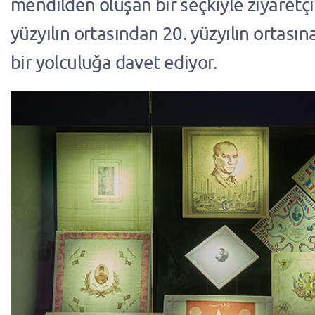
mendilden oluşan bir seçkiyle ziyaretçil
yüzyılın ortasından 20. yüzyılın ortasın
bir yolculuğa davet ediyor.