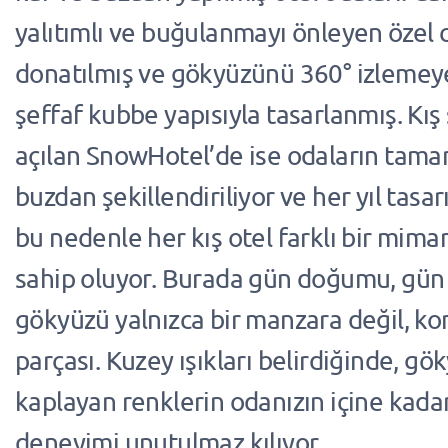
yalıtımlı ve buğulanmayı önleyen özel 
donatılmış ve gökyüzünü 360° izlemey
şeffaf kubbe yapısıyla tasarlanmış. Kı
açılan SnowHotel’de ise odaların tama
buzdan şekillendiriliyor ve her yıl tasar
bu nedenle her kış otel farklı bir mim
sahip oluyor. Burada gün doğumu, gün
gökyüzü yalnızca bir manzara değil, k
parçası. Kuzey ışıkları belirdiğinde, g
kaplayan renklerin odanızın içine kada
deneyimi unutulmaz kılıyor.