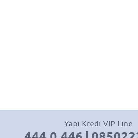
Yapı Kredi VIP Line
444 0 446
|
085022