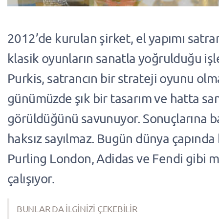
2012’de kurulan şirket, el yapımı satran
klasik oyunların sanatla yoğrulduğu işl
Purkis, satrancın bir strateji oyunu olm
günümüzde şık bir tasarım ve hatta san
görüldüğünü savunuyor. Sonuçlarına b
haksız sayılmaz. Bugün dünya çapında b
Purling London, Adidas ve Fendi gibi m
çalışıyor.
BUNLAR DA İLGİNİZİ ÇEKEBİLİR