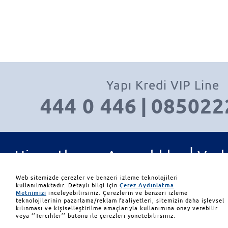
Yapı Kredi VIP Line
444 0 446
|
085022
|
Hizmetler ve Ayrıcalıklar
Varl
|
|
Yatırım Ürünleri
İletişim
Web sitemizde çerezler ve benzeri izleme teknolojileri
kullanılmaktadır. Detaylı bilgi için
Çerez Aydınlatma
Metnimizi
inceleyebilirsiniz. Çerezlerin ve benzeri izleme
teknolojilerinin pazarlama/reklam faaliyetleri, sitemizin daha işlevsel
© 2026 Yapı ve Kredi Bank
kılınması ve kişiselleştirilme amaçlarıyla kullanımına onay verebilir
veya ‘’Tercihler’’ butonu ile çerezleri yönetebilirsiniz.