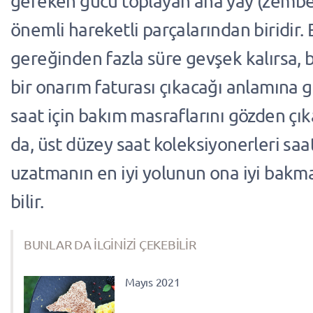
gereken gücü toplayan ana yay (zembe
önemli hareketli parçalarından biridir.
gereğinden fazla süre gevşek kalırsa, 
bir onarım faturası çıkacağı anlamına ge
saat için bakım masraflarını gözden çık
da, üst düzey saat koleksiyonerleri sa
uzatmanın en iyi yolunun ona iyi bak
bilir.
BUNLAR DA İLGİNİZİ ÇEKEBİLİR
Mayıs 2021