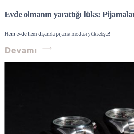
Evde olmanın yarattığı lüks: Pijamala
Hem evde hem dışarıda pijama modası yükselişte!
Devamı