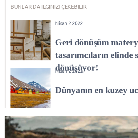
BUNLAR DA İLGİNİZİ ÇEKEBİLİR
Nisan 2 2022
Geri dönüşüm materya
tasarımcıların elinde 
dönüşüyor!
Nisan 2 2022
Dünyanın en kuzey uc