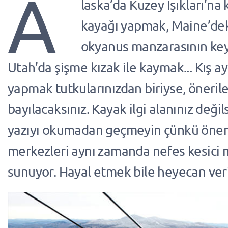
A
laska’da Kuzey Işıkları’na 
kayağı yapmak, Maine’de
okyanus manzarasının key
Utah’da şişme kızak ile kaymak... Kış a
yapmak tutkularınızdan biriyse, öneril
bayılacaksınız. Kayak ilgi alanınız değil
yazıyı okumadan geçmeyin çünkü öner
merkezleri aynı zamanda nefes kesici 
sunuyor. Hayal etmek bile heyecan veri