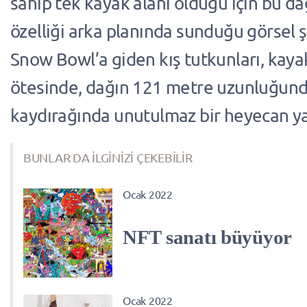
sahip tek kayak alanı olduğu için bu d
özelliği arka planında sunduğu görsel 
Snow Bowl’a giden kış tutkunları, kay
ötesinde, dağın 121 metre uzunluğund
kaydırağında unutulmaz bir heyecan yaş
BUNLAR DA İLGİNİZİ ÇEKEBİLİR
Ocak 2022
NFT sanatı büyüyor
Ocak 2022