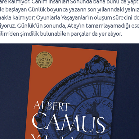
are kalmıyor. Canım insanlar! Sonunda bana bunu da yapt
le başlayan Günlük boyunca yazarın son yıllarındaki yalnız
akla kalmıyor; Oyunlarla Yaşayanlar’ın oluşum sürecini d
liyoruz. Günlük’ün sonunda, Atay’ın tamamlayamadığı ese
lim’den şimdilik bulunabilen parçalar da yer alıyor.