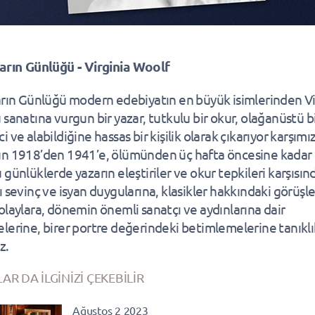
arın Günlüğü - Virginia Woolf
arın Günlüğü modern edebiyatın en büyük isimlerinden Vi
 sanatına vurgun bir yazar, tutkulu bir okur, olağanüstü b
 ve alabildiğine hassas bir kişilik olarak çıkarıyor karşımı
n 1918’den 1941’e, ölümünden üç hafta öncesine kadar
 günlüklerde yazarın eleştiriler ve okur tepkileri karşısın
ı sevinç ve isyan duygularına, klasikler hakkındaki görüşle
olaylara, dönemin önemli sanatçı ve aydınlarına dair
lerine, birer portre değerindeki betimlemelerine tanıklı
z.
AR DA İLGİNİZİ ÇEKEBİLİR
Ağustos 2 2023