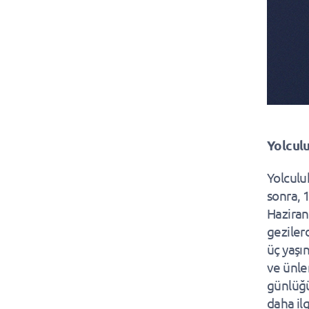
Yolcul
Yolculu
sonra, 1
Haziran
geziler
üç yaşı
ve ünle
günlüğü
daha ilg