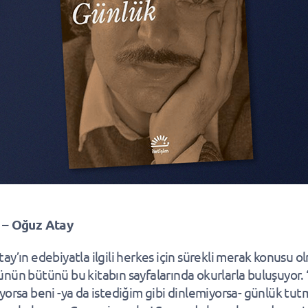
 – Oğuz Atay
ay’ın edebiyatla ilgili herkes için sürekli merak konusu o
nün bütünü bu kitabın sayfalarında okurlarla buluşuyor.
yorsa beni -ya da istediğim gibi dinlemiyorsa- günlük tu