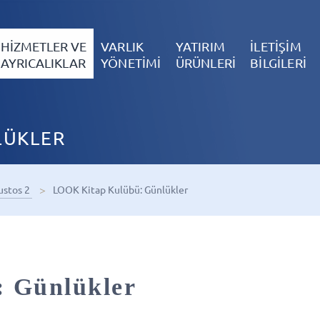
HİZMETLER VE
VARLIK
YATIRIM
İLETİŞİM
AYRICALIKLAR
YÖNETİMİ
ÜRÜNLERİ
BİLGİLERİ
LÜKLER
ustos 2
LOOK Kitap Kulübü: Günlükler
 Günlükler