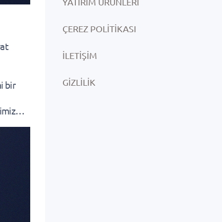
YATIRIM ÜRÜNLERI
ÇEREZ POLITIKASI
yat
İLETIŞIM
GIZLILIK
 bir
erimiz…