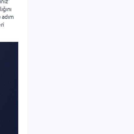
ınız”
lığını
e adım
ri