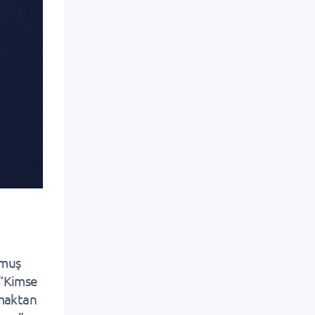
lmuş
 “Kimse
tmaktan