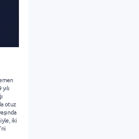
 hemen
 yılı
ğı
da otuz
yaşında
le, iki
’ni