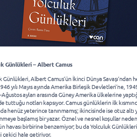
uk Günlükleri – Albert Camus
k Günlükleri, Albert Camus’ün İkinci Dünya Savaşı’ndan
946 yılı Mayıs ayında Amerika Birleşik Devletleri’ne, 1949
-Ağustos ayları arasında Güney Amerika ülkelerine yaptı
de tuttuğu notları kapsıyor. Camus günlüklerin ilk kısmın
nda henüz yeterince tanınmamış; ikincisinde ise otuz altı 
nmeye başlamış bir yazar. Öznel ve nesnel koşullar nedeniy
n havası birbirine benzemiyor; bu da Yolculuk Günlükleri
i çekici hale getiriyor.