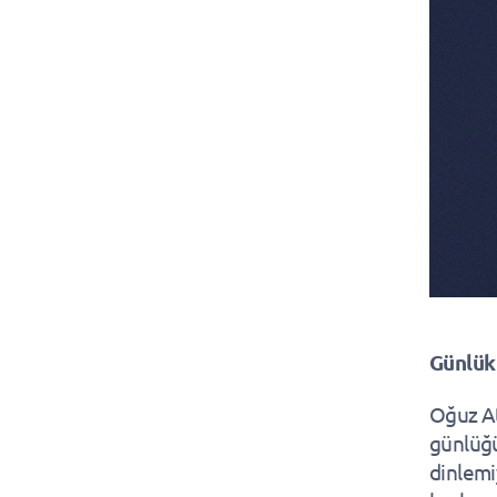
Günlük
Oğuz At
günlüğü
dinlemi