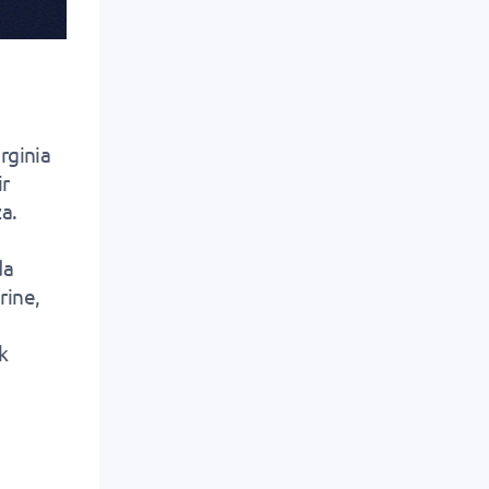
rginia
ir
za.
da
rine,
k