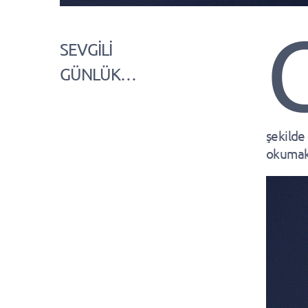
SEVGİLİ
GÜNLÜK…
şekilde
okumak s