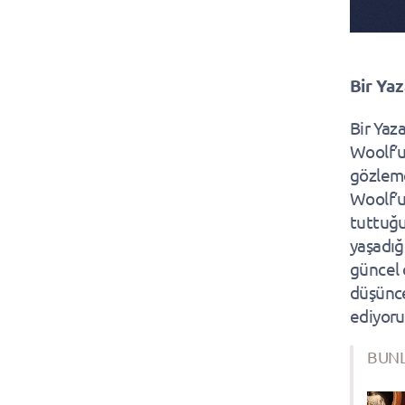
Bir Yaz
Bir Yaz
Woolf’u
gözlemci
Woolf’u
tuttuğu
yaşadığ
güncel 
düşünce
ediyoru
BUNL