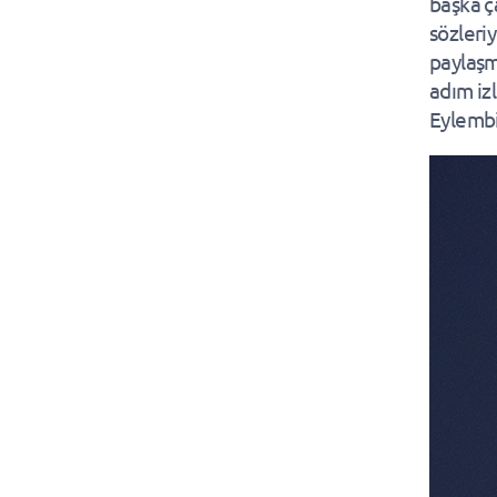
başka ç
sözleriy
paylaşm
adım iz
Eylembi