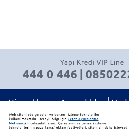
Yapı Kredi VIP Line
444 0 446
|
085022
|
Hizmetler ve Ayrıcalıklar
Varl
|
|
Yatırım Ürünleri
İletişim
Web sitemizde çerezler ve benzeri izleme teknolojileri
kullanılmaktadır. Detaylı bilgi için
Çerez Aydınlatma
Metnimizi
inceleyebilirsiniz. Çerezlerin ve benzeri izleme
teknolojilerinin pazarlama/reklam faaliyetleri, sitemizin daha işlevsel