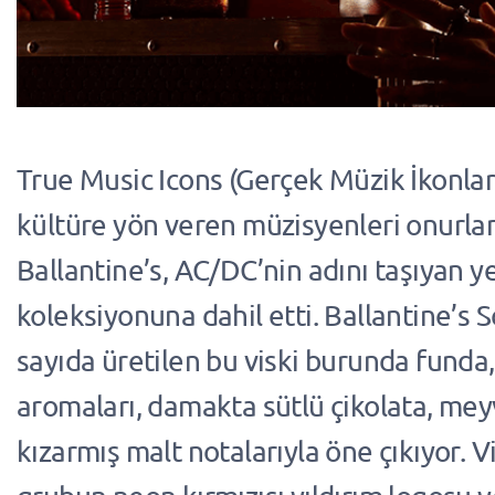
True Music Icons (Gerçek Müzik İkonları)
kültüre yön veren müzisyenleri onurla
Ballantine’s, AC/DC’nin adını taşıyan ye
koleksiyonuna dahil etti. Ballantine’s Sc
sayıda üretilen bu viski burunda funda,
aromaları, damakta sütlü çikolata, mey
kızarmış malt notalarıyla öne çıkıyor. V