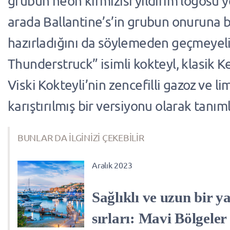
grubun neon kırmızısı yıldırım logosu ye
arada Ballantine’s’in grubun onuruna b
hazırladığını da söylemeden geçmeyel
Thunderstruck” isimli kokteyl, klasik 
Viski Kokteyli’nin zencefilli gazoz ve li
karıştırılmış bir versiyonu olarak tanım
BUNLAR DA İLGİNİZİ ÇEKEBİLİR
Aralık 2023
Sağlıklı ve uzun bir 
sırları: Mavi Bölgeler