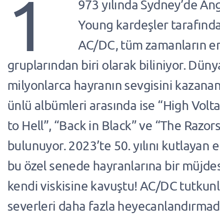
1
973 yılında Sydney’de An
Young kardeşler tarafınd
AC/DC, tüm zamanların en
gruplarından biri olarak biliniyor. Dün
milyonlarca hayranın sevgisini kazana
ünlü albümleri arasında ise “High Volt
to Hell”, “Back in Black” ve “The Razor
bulunuyor. 2023’te 50. yılını kutlayan
bu özel senede hayranlarına bir müjdes
kendi viskisine kavuştu! AC/DC tutkunla
severleri daha fazla heyecanlandırmada