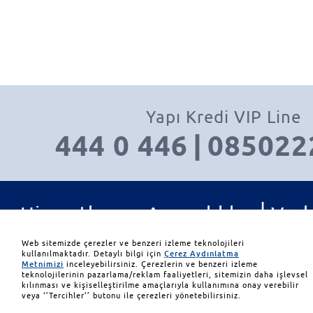
Yapı Kredi VIP Line
444 0 446
|
085022
|
Hizmetler ve Ayrıcalıklar
Varl
|
|
Yatırım Ürünleri
İletişim
Web sitemizde çerezler ve benzeri izleme teknolojileri
kullanılmaktadır. Detaylı bilgi için
Çerez Aydınlatma
Metnimizi
inceleyebilirsiniz. Çerezlerin ve benzeri izleme
teknolojilerinin pazarlama/reklam faaliyetleri, sitemizin daha işlevsel
© 2026 Yapı ve Kredi Bank
kılınması ve kişiselleştirilme amaçlarıyla kullanımına onay verebilir
veya ‘’Tercihler’’ butonu ile çerezleri yönetebilirsiniz.