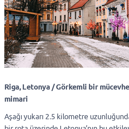
Riga, Letonya / Görkemli bir mücevhe
mimari
Aşağı yukarı 2.5 kilometre uzunluğund
bir rota üzerinde Letonya’nın bu etkile