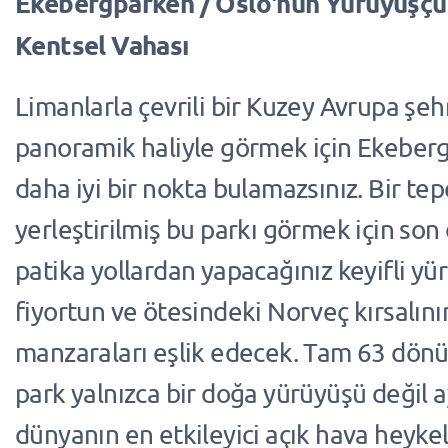
Ekebergparken / Oslo'nun Yürüyüşçüle
Kentsel Vahası
Limanlarla çevrili bir Kuzey Avrupa şeh
panoramik haliyle görmek için Ekeber
daha iyi bir nokta bulamazsınız. Bir te
yerleştirilmiş bu parkı görmek için son
patika yollardan yapacağınız keyifli y
fiyortun ve ötesindeki Norveç kırsalını
manzaraları eşlik edecek. Tam 63 dön
park yalnızca bir doğa yürüyüşü değil
dünyanın en etkileyici açık hava heyke