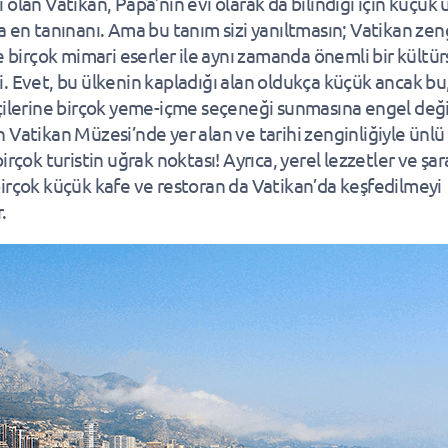
 olan Vatikan, Papa’nın evi olarak da bilindiği için küçük 
a en tanınanı. Ama bu tanım sizi yanıltmasın; Vatikan zen
ve birçok mimari eserler ile aynı zamanda önemli bir kültü
. Evet, bu ülkenin kapladığı alan oldukça küçük ancak bu
çilerine birçok yeme-içme seçeneği sunmasına engel deği
 Vatikan Müzesi’nde yer alan ve tarihi zenginliğiyle ünlü
irçok turistin uğrak noktası! Ayrıca, yerel lezzetler ve şar
irçok küçük kafe ve restoran da Vatikan’da keşfedilmeyi
.