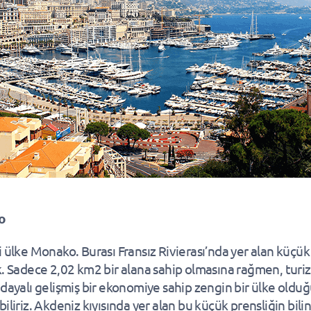
o
i ülke Monako. Burası Fransız Rivierası’nda yer alan küçük 
k. Sadece 2,02 km2 bir alana sahip olmasına rağmen, turi
 dayalı gelişmiş bir ekonomiye sahip zengin bir ülke oldu
iliriz. Akdeniz kıyısında yer alan bu küçük prensliğin bili