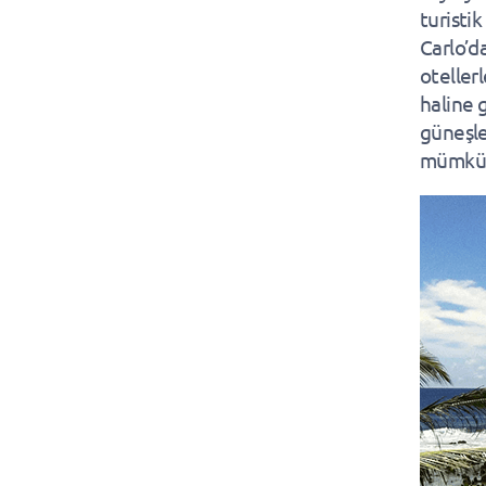
turisti
Carlo’da
oteller
haline 
güneşle
mümkü