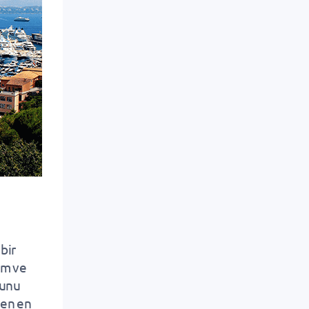
bir
zm ve
ğunu
nen en