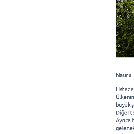
Nauru
Listede
Ülkenin
büyük ş
Diğer t
Ayrıca b
gelenek