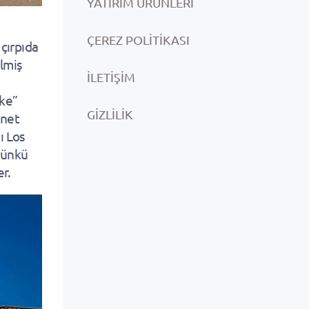
YATIRIM ÜRÜNLERI
ÇEREZ POLITIKASI
 çırpıda
ilmiş
İLETIŞIM
lke”
GIZLILIK
 net
ı Los
günkü
er.