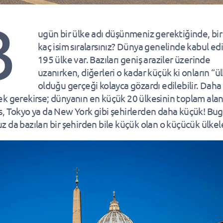
B
ugün bir ülke adı düşünmeniz gerektiğinde, bir
kaç isim sıralarsınız? Dünya genelinde kabul ed
195 ülke var. Bazıları geniş araziler üzerinde
uzanırken, diğerleri o kadar küçük ki onların “ü
olduğu gerçeği kolayca gözardı edilebilir. Daha
k gerekirse; dünyanın en küçük 20 ülkesinin toplam alan
, Tokyo ya da New York gibi şehirlerden daha küçük! Bu
 da bazıları bir şehirden bile küçük olan o küçücük ülkel