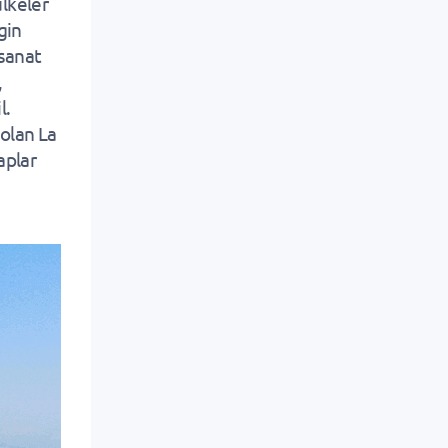
ülkeler
gin
rsanat
,
l.
 olan La
aplar