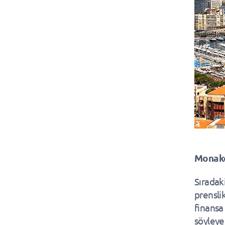
Monak
Sıradak
prensli
finansa
söyleyeb