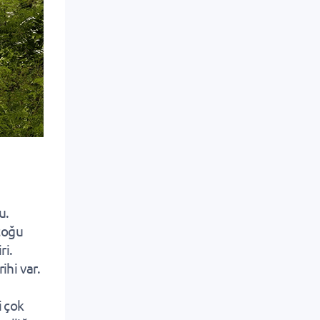
u.
çoğu
ri.
ihi var.
i çok