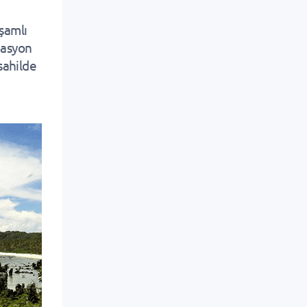
işamlı
nasyon
sahilde