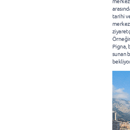
merkezi
arasınd
tarihi 
merkezi
ziyaret
Örneğin
Pigna, b
sunan b
bekliyor