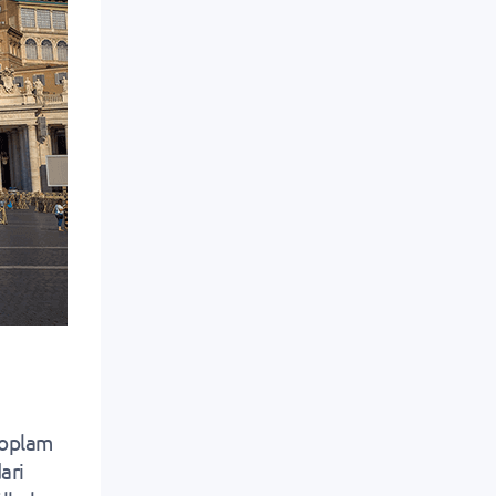
 toplam
ari