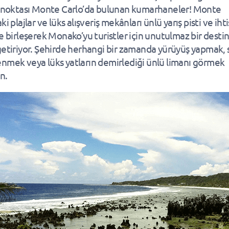
k noktası Monte Carlo’da bulunan kumarhaneler! Monte
ki plajlar ve lüks alışveriş mekânları ünlü yarış pisti ve iht
le birleşerek Monako’yu turistler için unutulmaz bir desti
getiriyor. Şehirde herhangi bir zamanda yürüyüş yapmak, 
nmek veya lüks yatların demirlediği ünlü limanı görmek
n.