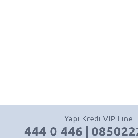
Yapı Kredi VIP Line
444 0 446
|
085022