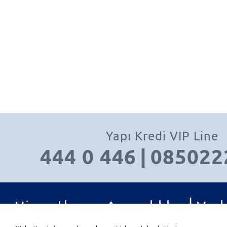
Yapı Kredi VIP Line
444 0 446
|
085022
|
Hizmetler ve Ayrıcalıklar
Varl
|
|
Yatırım Ürünleri
İletişim