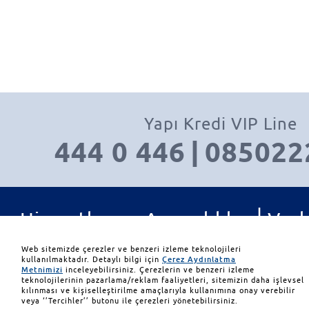
Yapı Kredi VIP Line
444 0 446
|
085022
|
Hizmetler ve Ayrıcalıklar
Varl
|
|
Yatırım Ürünleri
İletişim
Web sitemizde çerezler ve benzeri izleme teknolojileri
kullanılmaktadır. Detaylı bilgi için
Çerez Aydınlatma
Metnimizi
inceleyebilirsiniz. Çerezlerin ve benzeri izleme
teknolojilerinin pazarlama/reklam faaliyetleri, sitemizin daha işlevsel
© 2026 Yapı ve Kredi Bank
kılınması ve kişiselleştirilme amaçlarıyla kullanımına onay verebilir
veya ‘’Tercihler’’ butonu ile çerezleri yönetebilirsiniz.