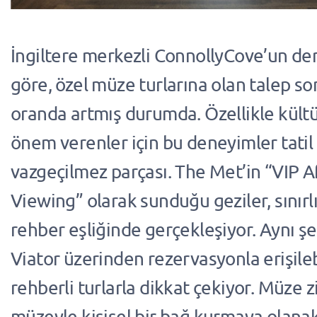
İngiltere merkezli ConnollyCove’un der
göre, özel müze turlarına olan talep son 
oranda artmış durumda. Özellikle kült
önem verenler için bu deneyimler tatil 
vazgeçilmez parçası. The Met’in “VIP A
Viewing” olarak sunduğu geziler, sınırl
rehber eşliğinde gerçekleşiyor. Aynı şe
Viator üzerinden rezervasyonla erişile
rehberli turlarla dikkat çekiyor. Müze 
müzeyle kişisel bir bağ kurmaya olana