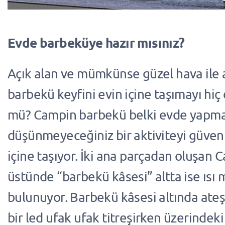
Evde barbeküye hazır mısınız?
Açık alan ve mümkünse güzel hava ile
barbekü keyfini evin içine taşımayı hi
mü? Campin barbekü belki evde yapma
düşünmeyeceğiniz bir aktiviteyi güvenl
içine taşıyor. İki ana parçadan oluşan 
üstünde “barbekü kâsesi” altta ise ısı
bulunuyor. Barbekü kâsesi altında ateş
bir led ufak ufak titreşirken üzerindek