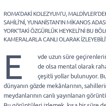
ROMA’DAKİ KOLEZYUM’U, MALDİVLER’DE
SAHİLİ’Nİ, YUNANİSTAN’IN MİKANOS ADAS
YORK’TAKİ ÖZGÜRLÜK HEYKELİ’Nİ BU BÖL
KAMERALARLA CANLI OLARAK İZLEYEBİL
E
vde uzun süre geçirenlerin
de olsa mental olarak raha
çeşitli yollar bulunuyor. B
dünyanın gözde mekânlarının, sahilleri
meydanlarının canlı yayınlanan görüntü
Bu görüntüleri izlemek, kısa bir süre de