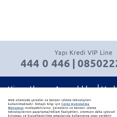
Yapı Kredi VIP Line
444 0 446
|
085022
|
Hizmetler ve Ayrıcalıklar
Varl
|
|
Yatırım Ürünleri
İletişim
Web sitemizde çerezler ve benzeri izleme teknolojileri
kullanılmaktadır. Detaylı bilgi için
Çerez Aydınlatma
Metnimizi
inceleyebilirsiniz. Çerezlerin ve benzeri izleme
teknolojilerinin pazarlama/reklam faaliyetleri, sitemizin daha işlevsel
kılınması ve kişiselleştirilme amaçlarıyla kullanımına onay verebilir