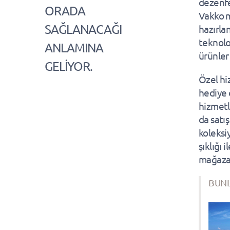
dezenfe
ORADA
Vakko m
SAĞLANACAĞI
hazırla
teknolo
ANLAMINA
ürünler
GELİYOR.
Özel hi
hediye d
hizmetl
da satı
koleksi
şıklığı
mağazac
BUNL