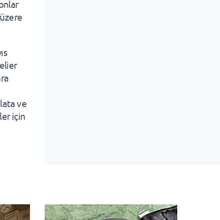
onlar
 üzere
ıs
elier
ara
lata ve
er için