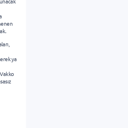
sunacak
a
enenen
ak.
ları,
erek ya
a Vakko
sasız