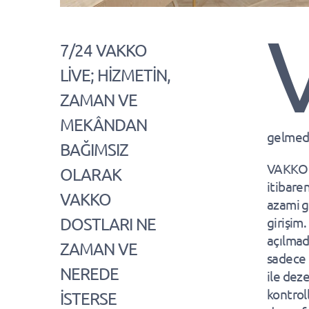
7/24 VAKKO
LİVE; HİZMETİN,
ZAMAN VE
MEKÂNDAN
gelmede
BAĞIMSIZ
VAKKO y
OLARAK
itibare
VAKKO
azami g
DOSTLARI NE
girişim.
açılmad
ZAMAN VE
sadece 
NEREDE
ile dez
kontrol
İSTERSE