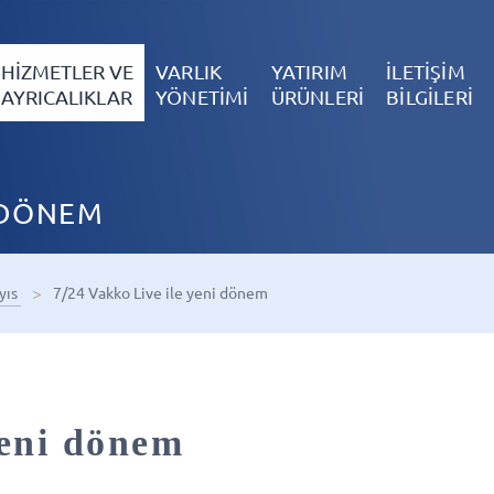
HİZMETLER VE
VARLIK
YATIRIM
İLETİŞİM
AYRICALIKLAR
YÖNETİMİ
ÜRÜNLERİ
BİLGİLERİ
İ DÖNEM
yıs
7/24 Vakko Live ile yeni dönem
yeni dönem