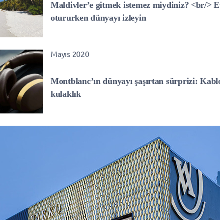
Maldivler’e gitmek istemez miydiniz? <br/> 
otururken dünyayı izleyin
Mayıs 2020
Montblanc’ın dünyayı şaşırtan sürprizi: Kabl
kulaklık