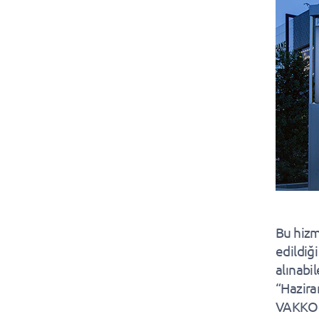
Bu hizm
edildiği
alınabi
“Hazira
VAKKO d