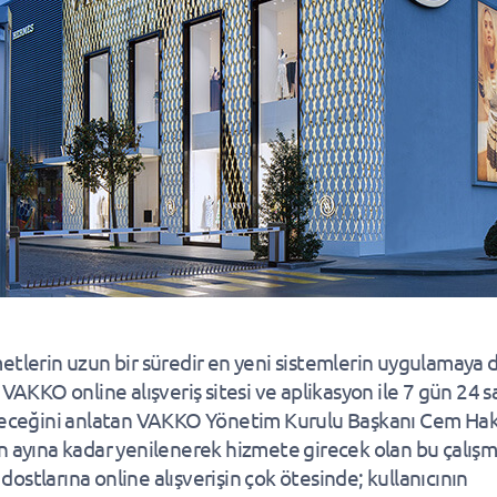
etlerin uzun bir süredir en yeni sistemlerin uygulamaya d
 VAKKO online alışveriş sitesi ve aplikasyon ile 7 gün 24 s
leceğini anlatan VAKKO Yönetim Kurulu Başkanı Cem Hak
n ayına kadar yenilenerek hizmete girecek olan bu çalışm
ostlarına online alışverişin çok ötesinde; kullanıcının