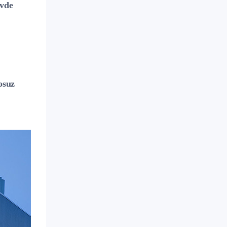
Evde
osuz