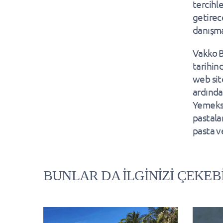
tercihl
getirec
danışma
Vakko 
tarihin
web sit
ardında
Yemekse
pastalar
pasta v
BUNLAR DA İLGİNİZİ ÇEKEB