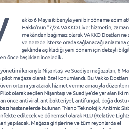
V
akko 6 Mayıs itibarıyla yeni bir döneme adım at
Hakko’nun “7/24 VAKKO Live; hizmetin, zaman
mekândan bağımsız olarak VAKKO Dostları ne
ve nerede isterse orada sağlanacağı anlamına g
şeklinde açıkladığı yeni dönem için detaylı bilgi
n önce başlıkları inceledik.
önetimi kararıyla Nişantaşı ve Suadiye mağazaları, 6 Ma
n pilot mağaza olarak özel konumlandı. Bu Vakko Dostları 
üven ortamı yaratarak hizmet verme amacıyla düzenlenm
 Pilot olarak seçilen Nişantaşı ve Suadiye’de yer alan iki 
an önce antiviral, antibakteriyel, antifungal, doğa dostu 
bazı hastanelerde bulunan “Nano Teknolojik Antimic Sis
enfekte edilecek ve dönemsel olarak RLU (Relative Lights
leri yapılacak. Mağaza girişlerine ve tüm reyonlarda el