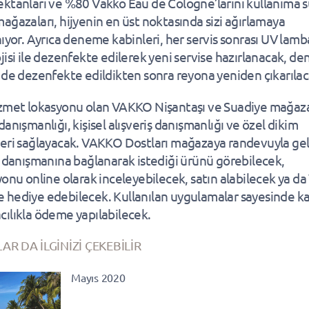
ktanları ve %80 Vakko Eau de Cologne’larını kullanıma 
ağazaları, hijyenin en üst noktasında sizi ağırlamaya
nıyor. Ayrıca deneme kabinleri, her servis sonrası UV lamb
jisi ile dezenfekte edilerek yeni servise hazırlanacak, d
 de dezenfekte edildikten sonra reyona yeniden çıkarılac
zmet lokasyonu olan VAKKO Nişantaşı ve Suadiye mağaza
anışmanlığı, kişisel alışveriş danışmanlığı ve özel dikim
eri sağlayacak. VAKKO Dostları mağazaya randevuyla gel
ş danışmanına bağlanarak istediği ürünü görebilecek,
yonu online olarak inceleyebilecek, satın alabilecek ya d
 ile hediye edebilecek. Kullanılan uygulamalar sayesinde ka
ılıkla ödeme yapılabilecek.
AR DA İLGİNİZİ ÇEKEBİLİR
Mayıs 2020