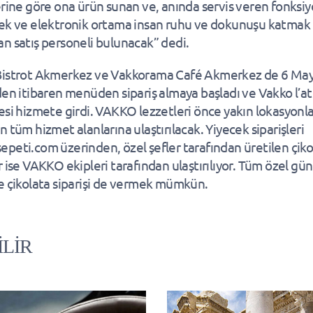
erine göre ona ürün sunan ve, anında servis veren fonksiy
ek ve elektronik ortama insan ruhu ve dokunuşu katmak
n satış personeli bulunacak” dedi.
Bistrot Akmerkez ve Vakkorama Café Akmerkez de 6 May
den itibaren menüden sipariş almaya başladı ve Vakko l’at
esi hizmete girdi. VAKKO lezzetleri önce yakın lokasyonl
n tüm hizmet alanlarına ulaştırılacak. Yiyecek siparişleri
peti.com üzerinden, özel şefler tarafından üretilen çiko
 ise VAKKO ekipleri tarafından ulaştırılıyor. Tüm özel günl
e çikolata siparişi de vermek mümkün.
İLİR