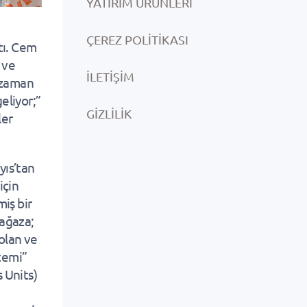
YATIRIM ÜRÜNLERI
ÇEREZ POLITIKASI
tı. Cem
 ve
İLETIŞIM
 zaman
eliyor;”
GIZLILIK
ler
yıs’tan
için
iş bir
mağaza;
olan ve
temi”
 Units)