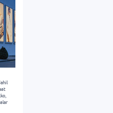
ahil
aat
ko,
alar