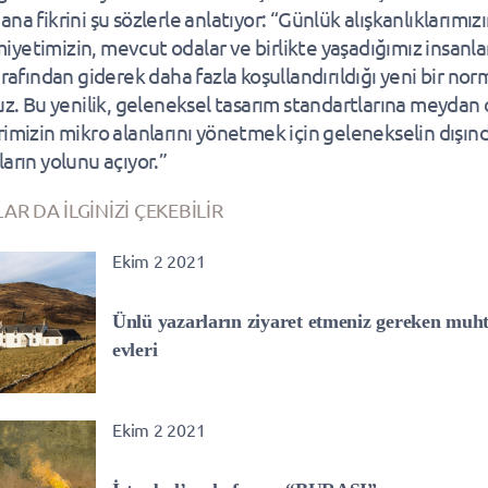
na fikrini şu sözlerle anlatıyor: “Günlük alışkanlıklarımız
yetimizin, mevcut odalar ve birlikte yaşadığımız insanla
arafından giderek daha fazla koşullandırıldığı yeni bir nor
ruz. Bu yenilik, geleneksel tasarım standartlarına meydan
rimizin mikro alanlarını yönetmek için gelenekselin dışın
ların yolunu açıyor.”
AR DA İLGİNİZİ ÇEKEBİLİR
Ekim 2 2021
Ünlü yazarların ziyaret etmeniz gereken muh
evleri
Ekim 2 2021