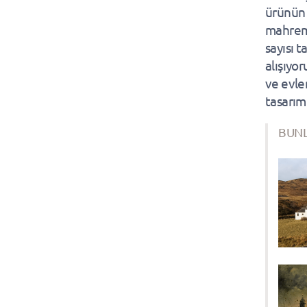
ürünün a
mahremi
sayısı t
alışıyo
ve evle
tasarım
BUNL