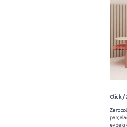
Click /
Zerocol
parçalar
evdeki 