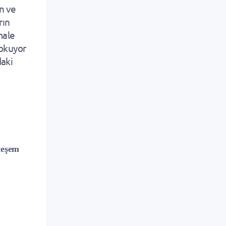
ın ve
rın
male
 okuyor
daki
teşem