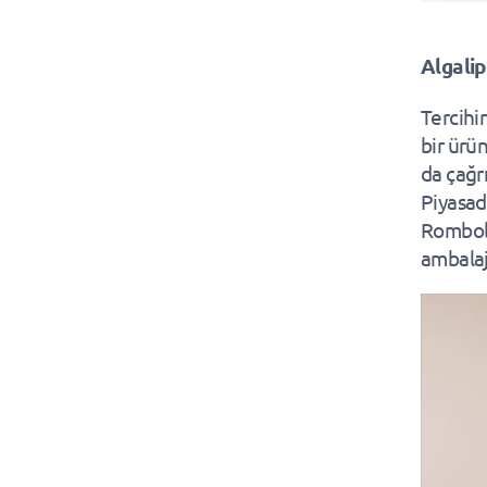
Algali
Tercihi
bir ürü
da çağrı
Piyasad
Rombolà
ambalaj