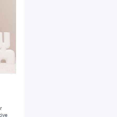
r
tive