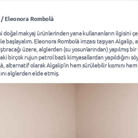
p / Eleonora Rombolà
ni doğal makyaj ürünlerinden yana kullananların ilgisini 
nle başlayalım. Eleonora Rombolà imzası taşıyan Algalip, a
ştıracağı üzere, alglerden (su yosunlarından) yapılmış bir 
aki birçok rujun petrol bazlı kimyasallardan yapıldığını s
, alternatif olarak Algalip’in hem sürülebilir kısmını hem
ını alglerden elde etmiş.