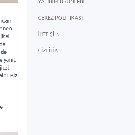
YATIRIM ÜRÜNLERI
ÇEREZ POLITIKASI
ardan
nlenen
İLETIŞIM
jital
nda
GIZLILIK
0’de
e yanıt
jital
ldı. Biz
ve