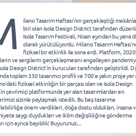
M
ilano Tasarım Haftası’nın gerçekleştiği mekânl
biri olan Isola Design District tarafından düze
Isola Tasarım Festivali, Nisan ayından bu yana di
olarak yürütülüyordu. Milano Tasarım Haftası’
fiziksel bir etkinlik ile sona erdi. Platform, 202
klerin ve sergilerin gerçekleşmesini engelleyen pandemiy
sola Design District’in kurucuları tarafından geliştirildi. Di
mda toplam 350 tasarımcı profili ve 700’e yakın proje yer a
o’daki fiziksel etkinliğin bir parçası olan ve Isola Design
t’in çevrimiçi platformunda yer alan tasarımlardan en
erimizi sizinle paylaşmak istedik. Bu beş tasarıma
lebilirliğe önem verdikleri, doğa dostu oldukları, insana 
yete saygı duydukları ve iklim değişikliğine gönderme
rı için ayrıca bayıldık! Buyurunuz...