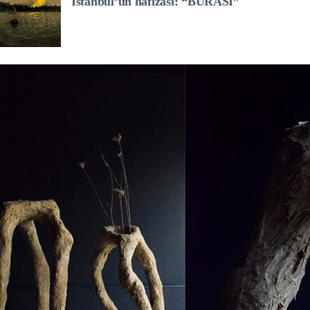
İstanbul’un hafızası: “BURASI”