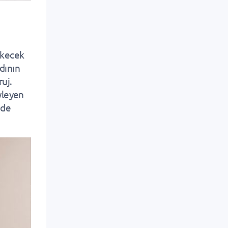
çekecek
dının
ruj.
öyleyen
 de