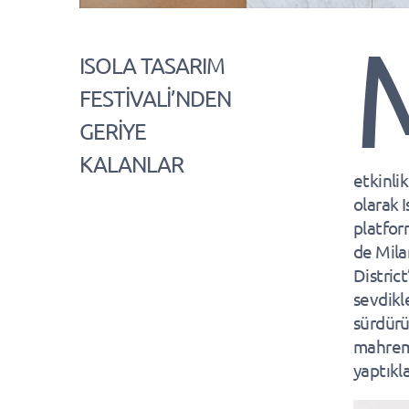
ISOLA TASARIM
FESTİVALİ’NDEN
GERİYE
KALANLAR
etkinli
olarak I
platfor
de Milan
Distric
sevdikl
sürdürü
mahremi
yaptıkla