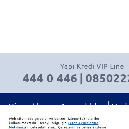
Yapı Kredi VIP Line
444 0 446
|
085022
|
Hizmetler ve Ayrıcalıklar
Varl
|
|
Yatırım Ürünleri
İletişim
Web sitemizde çerezler ve benzeri izleme teknolojileri
kullanılmaktadır. Detaylı bilgi için
Çerez Aydınlatma
Metnimizi
inceleyebilirsiniz. Çerezlerin ve benzeri izleme