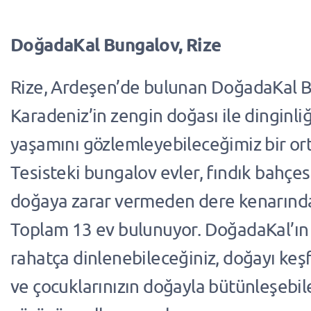
DoğadaKal Bungalov, Rize
Rize, Ardeşen’de bulunan DoğadaKal B
Karadeniz’in zengin doğası ile dinginli
yaşamını gözlemleyebileceğimiz bir or
Tesisteki bungalov evler, fındık bahçes
doğaya zarar vermeden dere kenarınd
Toplam 13 ev bulunuyor. DoğadaKal’ın
rahatça dinlenebileceğiniz, doğayı keş
ve çocuklarınızın doğayla bütünleşebil