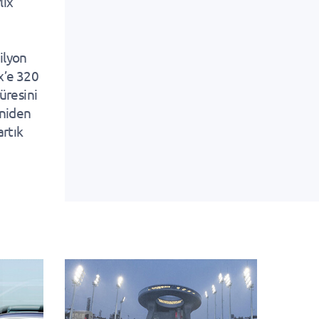
lix
ilyon
ix’e 320
üresini
eniden
artık