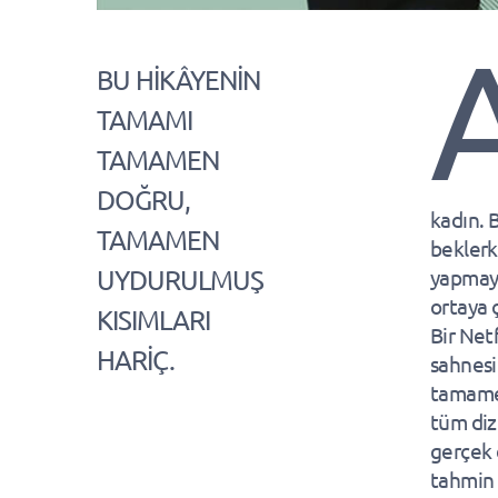
BU HİKÂYENİN
TAMAMI
TAMAMEN
DOĞRU,
kadın. 
TAMAMEN
beklerk
UYDURULMUŞ
yapmaya
ortaya ç
KISIMLARI
Bir Net
HARİÇ.
sahnesi
tamamen
tüm diz
gerçek 
tahmin 