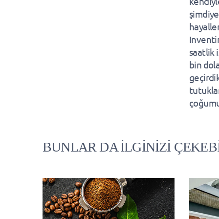
kendiyle
şimdiye
hayalle
Inventi
saatlik
bin dol
geçirdi
tutukla
çoğumu
BUNLAR DA İLGİNİZİ ÇEKEB