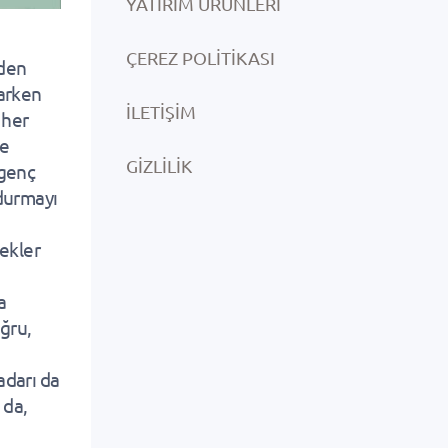
YATIRIM ÜRÜNLERI
ÇEREZ POLITIKASI
nden
çarken
İLETIŞIM
 her
le
GIZLILIK
 genç
ldurmayı
ekler
a
ğru,
adarı da
 da,