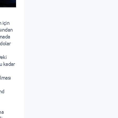
 için
asından
amada
 dolar
Peki
bu kadar
n
olması
ond
na