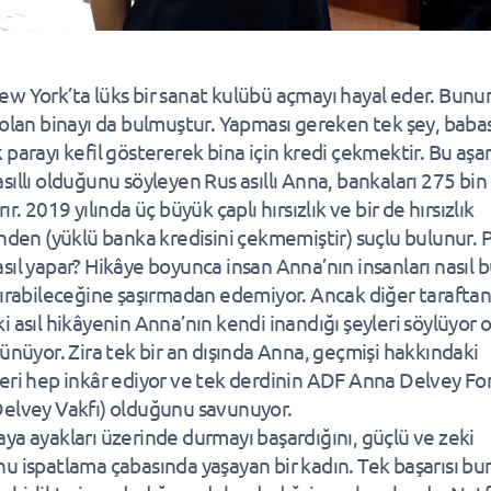
w York’ta lüks bir sanat kulübü açmayı hayal eder. Bunun
 olan binayı da bulmuştur. Yapması gereken tek şey, bab
 parayı kefil göstererek bina için kredi çekmektir. Bu aş
sıllı olduğunu söyleyen Rus asıllı Anna, bankaları 275 bin
ır. 2019 yılında üç büyük çaplı hırsızlık ve bir de hırsızlık
inden (yüklü banka kredisini çekmemiştir) suçlu bulunur. 
sıl yapar? Hikâye boyunca insan Anna’nın insanları nasıl 
dırabileceğine şaşırmadan edemiyor. Ancak diğer tarafta
i asıl hikâyenin Anna’nın kendi inandığı şeyleri söylüyor 
rünüyor. Zira tek bir an dışında Anna, geçmişi hakkındaki
eri hep inkâr ediyor ve tek derdinin ADF Anna Delvey F
elvey Vakfı) olduğunu savunuyor.
ya ayakları üzerinde durmayı başardığını, güçlü ve zeki
u ispatlama çabasında yaşayan bir kadın. Tek başarısı bu