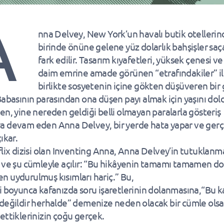
A
nna Delvey, New York’un havalı butik otelleri
birinde önüne gelene yüz dolarlık bahşişler sa
fark edilir. Tasarım kıyafetleri, yüksek çenesi ve
daim emrine amade görünen “etrafındakiler” i
birlikte sosyetenin içine gökten düşüveren bir
Babasının parasından ona düşen payı almak için yaşını do
en, yine nereden geldiği belli olmayan paralarla gösteriş
 devam eden Anna Delvey, bir yerde hata yapar ve gerç
ıkar.
flix dizisi olan Inventing Anna, Anna Delvey’in tutuklanm
 ve şu cümleyle açılır: “Bu hikâyenin tamamı tamamen do
 uydurulmuş kısımları hariç.” Bu,
i boyunca kafanızda soru işaretlerinin dolanmasına,“Bu k
değildir herhalde” demenize neden olacak bir cümle olsa
ettiklerinizin çoğu gerçek.