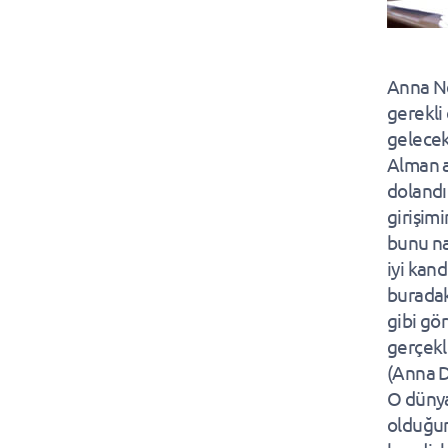
Anna Ne
gerekli
gelecek
Alman a
dolandır
girişim
bunu na
iyi kan
buradak
gibi gö
gerçekl
(Anna D
O dünya
olduğun