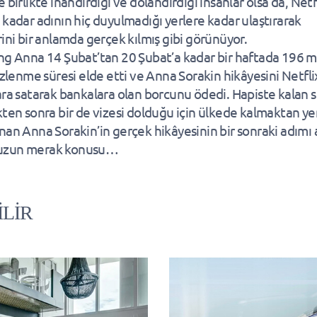
 birlikte inandırdığı ve dolandırdığı insanlar olsa da, Netf
 kadar adının hiç duyulmadığı yerlere kadar ulaştırarak
rini bir anlamda gerçek kılmış gibi görünüyor.
ng Anna 14 Şubat’tan 20 Şubat’a kadar bir haftada 196 m
 izlenme süresi elde etti ve Anna Sorakin hikâyesini Netfl
ara satarak bankalara olan borcunu ödedi. Hapiste kalan s
kten sonra bir de vizesi dolduğu için ülkede kalmaktan y
nan Anna Sorakin’in gerçek hikâyesinin bir sonraki adımı 
zun merak konusu…
İLİR