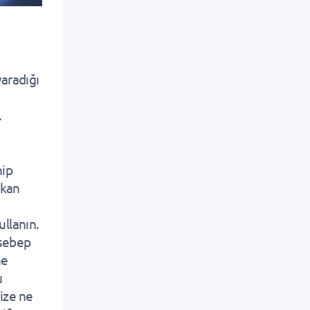
aradığı
.
hip
ıkan
ullanın.
 sebep
ne
u
ize ne