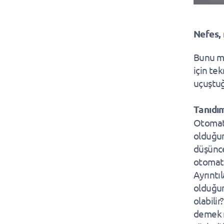
Nefes, 
Bunu mi
için te
uçuştuğ
Tanıdı
Otomati
olduğun
düşünce
otomati
Ayrıntı
olduğun
olabili
demek m