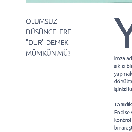
OLUMSUZ
DÜŞÜNCELERE
"DUR" DEMEK
MÜMKÜN MÜ?
imzalad
sıkıcı 
yapmak z
dönülme
işinizi
Tanıdık
Endişe 
kontrol
bir ara