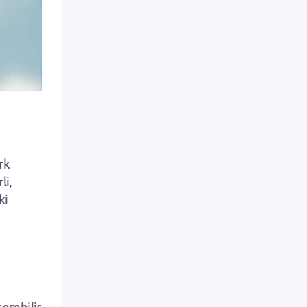
rk
li,
ki
terebilir