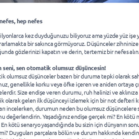
nefes, hep nefes
lyonlarca kez duyduğunuzu biliyoruz ama yüzde yüz işe y
krarlamakta bir sakınca görmüyoruz. Düşünceler zihninize
unda gözlerinizi kapatın ve derin, tertemiz bir nefes alın
m seni, sen otomatik olumsuz düşüncesin!
k olumsuz düşünceler bazen bir duruma tepki olarak sa
uz, genellikle korku veya öfke içeren ve aniden ortaya ç
lerdir. Size endişe veren durumu, ruh halinizi ve aklınıza
k olarak gelen ilk düşünceyi izlemek için bir not defteri k
ları incelerken, durumun neden bu olumsuz düşüncelere
u değerlendirin. Yaşadığınız endişe gerçek mi? En kötü 
r? En kötü senaryo yaşandığında bu sizin için dünyanın son
i? Duyguları parçalara bölün ve durum hakkında kendin