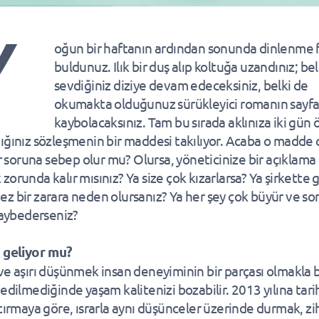
Y
oğun bir haftanın ardından sonunda dinlenme f
buldunuz. Ilık bir duş alıp koltuğa uzandınız; bel
sevdiğiniz diziye devam edeceksiniz, belki de
okumakta olduğunuz sürükleyici romanın sayfa
kaybolacaksınız. Tam bu sırada aklınıza iki gün
ığınız sözleşmenin bir maddesi takılıyor. Acaba o madde 
bir soruna sebep olur mu? Olursa, yöneticinize bir açıklama
orunda kalır mısınız? Ya size çok kızarlarsa? Ya şirkette g
z bir zarara neden olursanız? Ya her şey çok büyür ve s
 kaybederseniz?
 geliyor mu?
ve aşırı düşünmek insan deneyiminin bir parçası olmakla bi
 edilmediğinde yaşam kalitenizi bozabilir. 2013 yılına tar
ştırmaya göre, ısrarla aynı düşünceler üzerinde durmak, zi