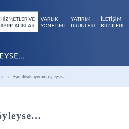
HİZMETLER VE
VARLIK
YATIRIM
İLETİŞİM
AYRICALIKLAR
YÖNETİMİ
ÜRÜNLERİ
BİLGİLERİ
YSE...
ak
Aşırı düşünüyorum, öyleyse...
yleyse...