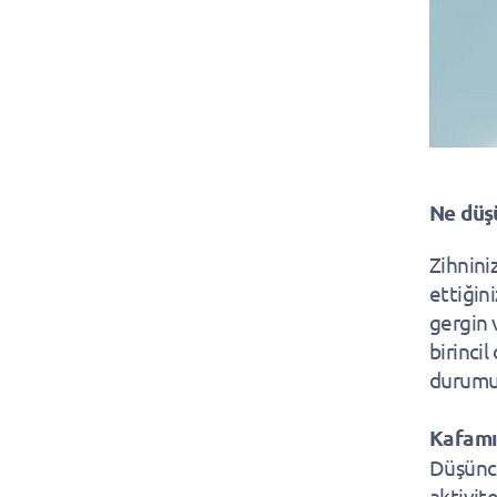
Ne düş
Zihnini
ettiğini
gergin 
birincil
durumun
Kafamı
Düşünce
aktivite