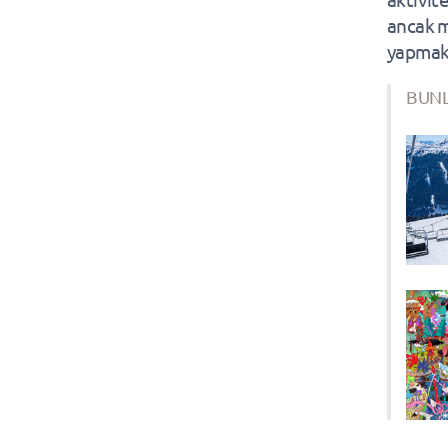
ancak m
yapmak, 
BUNL