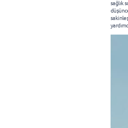
sağlık s
düşünce
sakinle
yardımcı