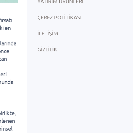
YATIRIM ÜRÜNLERI
ÇEREZ POLITIKASI
ırsatı
ki en
İLETIŞIM
larında
GIZLILIK
 önce
can
eri
onunda
rlikte,
ihlenen
hinsel