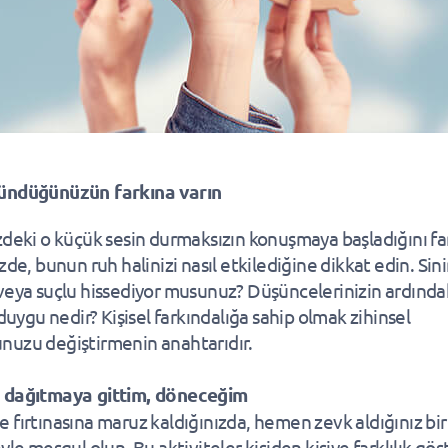
ündüğünüzün farkına varın
zdeki o küçük sesin durmaksızın konuşmaya başladığını fa
zde, bunun ruh halinizi nasıl etkilediğine dikkat edin. Sinir
veya suçlu hissediyor musunuz? Düşüncelerinizin ardında
 duygu nedir? Kişisel farkındalığa sahip olmak zihinsel
uzu değiştirmenin anahtarıdır.
 dağıtmaya gittim, döneceğim
 fırtınasına maruz kaldığınızda, hemen zevk aldığınız bir
yle meşgul olun. Bu aktiviteler kişiden kişiye farklılık gös