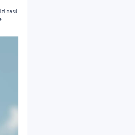
zi nasıl
e