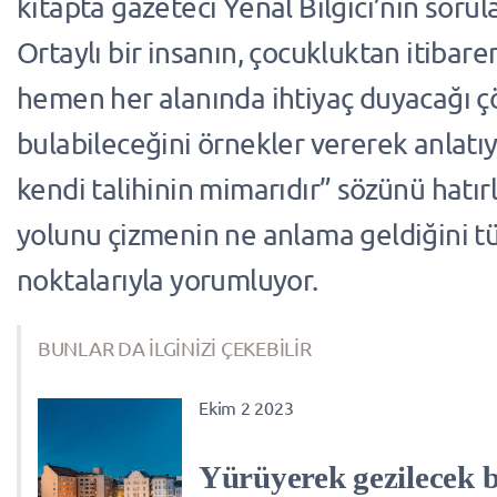
kitapta gazeteci Yenal Bilgici’nin sorula
Ortaylı bir insanın, çocukluktan itibare
hemen her alanında ihtiyaç duyacağı çö
bulabileceğini örnekler vererek anlatı
kendi talihinin mimarıdır” sözünü hatır
yolunu çizmenin ne anlama geldiğini tü
noktalarıyla yorumluyor.
BUNLAR DA İLGİNİZİ ÇEKEBİLİR
Ekim 2 2023
Yürüyerek gezilecek 