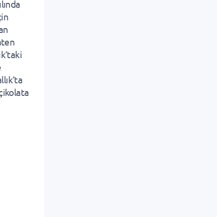
ılında
çin
man
aten
k’taki
e
llık’ta
çikolata