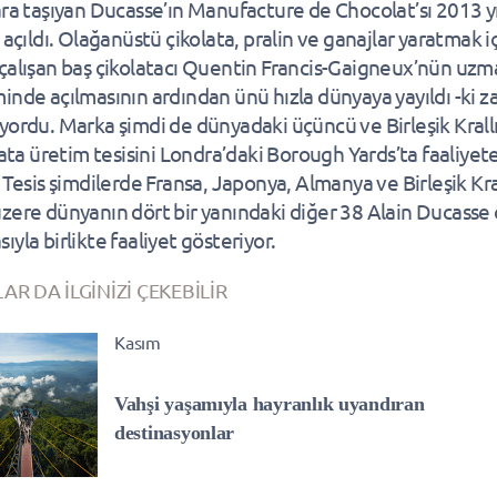
ara taşıyan Ducasse’ın Manufacture de Chocolat’sı 2013 y
 açıldı. Olağanüstü çikolata, pralin ve ganajlar yaratmak i
çalışan baş çikolatacı Quentin Francis-Gaigneux’nün uz
inde açılmasının ardından ünü hızla dünyaya yayıldı -ki z
yordu. Marka şimdi de dünyadaki üçüncü ve Birleşik Krallı
olata üretim tesisini Londra’daki Borough Yards’ta faaliyet
 Tesis şimdilerde Fransa, Japonya, Almanya ve Birleşik Kra
zere dünyanın dört bir yanındaki diğer 38 Alain Ducasse 
yla birlikte faaliyet gösteriyor.
AR DA İLGİNİZİ ÇEKEBİLİR
Kasım
Vahşi yaşamıyla hayranlık uyandıran
destinasyonlar