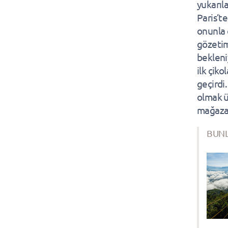
yukarıl
Paris’te
onunla 
gözetim
bekleni
ilk çik
geçirdi.
olmak ü
mağazası
BUNL