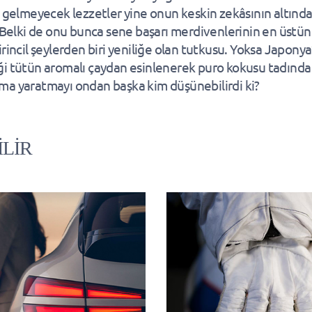
a gelmeyecek lezzetler yine onun keskin zekâsının altınd
. Belki de onu bunca sene başarı merdivenlerinin en üstü
irincil şeylerden biri yeniliğe olan tutkusu. Yoksa Japonya
i tütün aromalı çaydan esinlenerek puro kokusu tadında 
a yaratmayı ondan başka kim düşünebilirdi ki?
İLİR