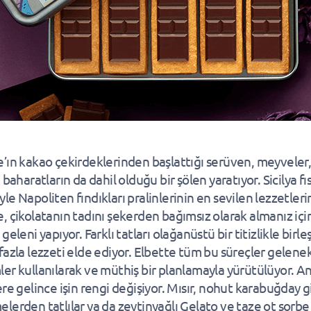
’ın kakao çekirdeklerinden başlattığı serüven, meyveler, 
 baharatların da dahil olduğu bir şölen yaratıyor. Sicilya fıs
le Napoliten fındıkları pralinlerinin en sevilen lezzetler
, çikolatanın tadını şekerden bağımsız olarak almanız içi
geleni yapıyor. Farklı tatları olağanüstü bir titizlikle birleş
fazla lezzeti elde ediyor. Elbette tüm bu süreçler gelene
er kullanılarak ve müthiş bir planlamayla yürütülüyor. A
ere gelince işin rengi değişiyor. Mısır, nohut karabuğday g
lerden tatlılar ya da zeytinyağlı Gelato ve taze ot sorbe 