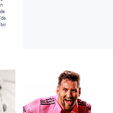
an
nde
’da
bir