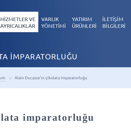
HİZMETLER VE
VARLIK
YATIRIM
İLETİŞİM
AYRICALIKLAR
YÖNETİMİ
ÜRÜNLERİ
BİLGİLERİ
ATA İMPARATORLUĞU
sım
Alain Ducasse'ın çikolata imparatorluğu
olata imparatorluğu