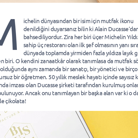
M
ichelin dünyasından bir isim için mutfak ikonu
denildiğini duyarsanız bilin ki Alain Ducasse’da
bahsediliyordur. Zira her biri üçer Michelin Yıldı
sahip üç restoranı olan ilk şef olmasının yanı sıra
dünyada toplamda yirmiden fazla yıldıza layık 
ten biri. O kendini zanaatkâr olarak tanımlasa da mutfak s
olduğunda aynı zamanda bir sanatçı, bir yönetici ve birço
ursuz bir öğretmen. 50 yıllık meslek hayatı içinde sayısız k
nda imzası olan Ducasse şirketi tarafından kurulmuş onla
bulunuyor. Ancak onu tanımlayan bir başka alan var ki o d
le çikolata!