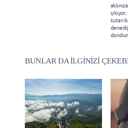
aklınız
çıkıyor
tutan b
denediğ
dondurm
BUNLAR DA İLGİNİZİ ÇEKEB