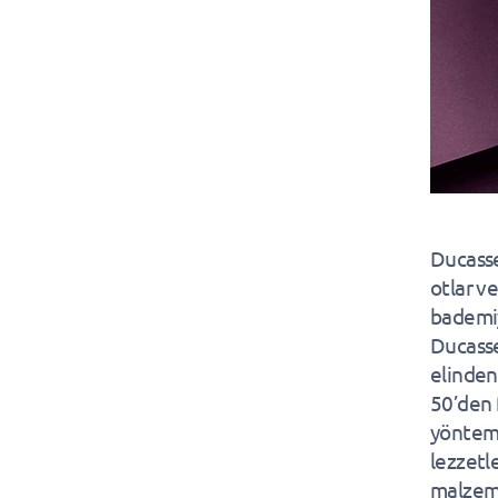
Ducasse
otlar ve
bademiy
Ducasse
elinden 
50’den 
yönteml
lezzetl
malzeme