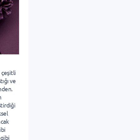
çeşitli
tığı ve
inden.
n
tirdiği
ksel
ncak
ibi
gibi