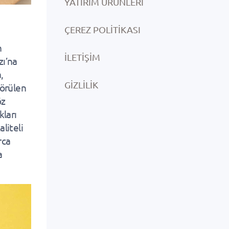
YATIRIM ÜRÜNLERI
ÇEREZ POLITIKASI
n
İLETIŞIM
zı’na
,
GIZLILIK
görülen
öz
kları
aliteli
rca
a