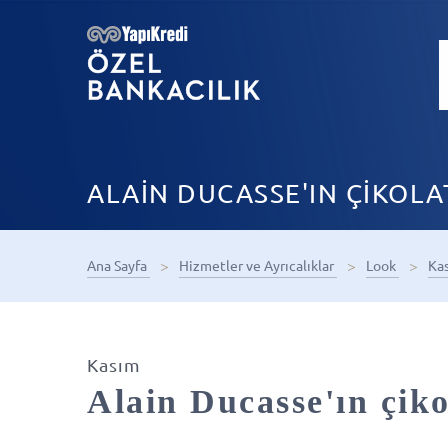
ALAİN DUCASSE'IN ÇİKOL
Ana Sayfa
Hizmetler ve Ayrıcalıklar
Look
Ka
Kasım
Alain Ducasse'ın çik