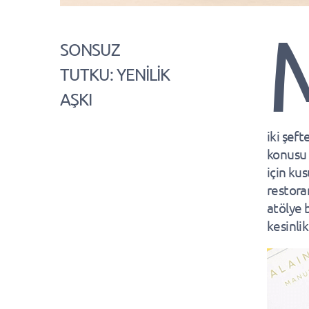
SONSUZ
TUTKU: YENİLİK
AŞKI
iki şef
konusu 
için kus
restora
atölye 
kesinlik