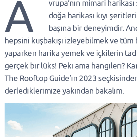
A
vrupa’nın mimari harikası ş
doğa harikası kıyı şeritler
başına bir deneyimdir. An
hepsini kuşbakışı izleyebilmek ve tüm 
yaparken harika yemek ve içkilerin tad
gerçek bir lüks! Peki ama hangileri? Ka
The Rooftop Guide’ın 2023 seçkisinden 
derlediklerimize yakından bakalım.