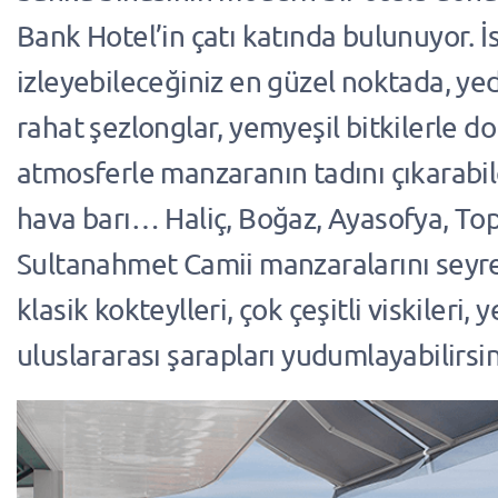
Bank Hotel’in çatı katında bulunuyor. İ
izleyebileceğiniz en güzel noktada, yedi
rahat şezlonglar, yemyeşil bitkilerle do
atmosferle manzaranın tadını çıkarabile
hava barı… Haliç, Boğaz, Ayasofya, Top
Sultanahmet Camii manzaralarını seyre
klasik kokteylleri, çok çeşitli viskileri, 
uluslararası şarapları yudumlayabilirsin