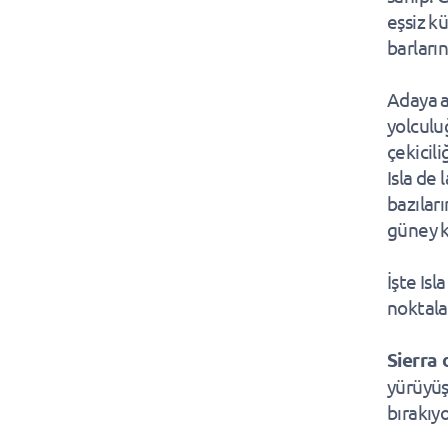
eşsiz k
barları
Adaya a
yolculu
çekicili
Isla de
bazılar
güney kı
İşte Isl
noktalar
Sierra 
yürüyüş
bırakıyo