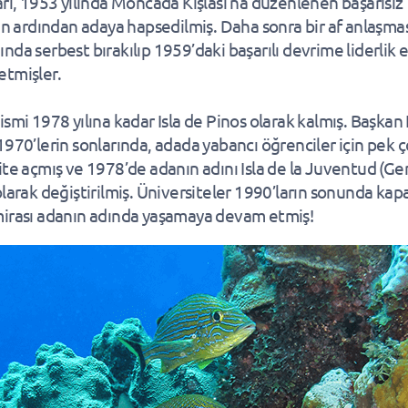
arı, 1953 yılında Moncada Kışlası’na düzenlenen başarısız
nın ardından adaya hapsedilmiş. Daha sonra bir af anlaşma
nda serbest bırakılıp 1959’daki başarılı devrime liderlik
tmişler.
ismi 1978 yılına kadar Isla de Pinos olarak kalmış. Başkan 
1970’lerin sonlarında, adada yabancı öğrenciler için pek 
ite açmış ve 1978’de adanın adını Isla de la Juventud (Ge
olarak değiştirilmiş. Üniversiteler 1990’ların sonunda kap
irası adanın adında yaşamaya devam etmiş!