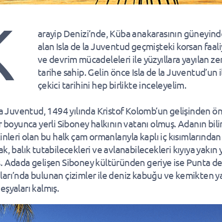
K
arayip Denizi’nde, Küba anakarasının güneyind
alan Isla de la Juventud geçmişteki korsan faali
ve devrim mücadeleleri ile yüzyıllara yayılan ze
tarihe sahip. Gelin önce Isla de la Juventud’un i
çekici tarihini hep birlikte inceleyelim.
 la Juventud, 1494 yılında Kristof Kolomb’un gelişinden ö
ar boyunca yerli Siboney halkının vatanı olmuş. Adanın bil
inleri olan bu halk çam ormanlarıyla kaplı iç kısımlarından
k, balık tutabilecekleri ve avlanabilecekleri kıyıya yakın
. Adada gelişen Siboney kültüründen geriye ise Punta de
arı’nda bulunan çizimler ile deniz kabuğu ve kemikten y
eşyaları kalmış.