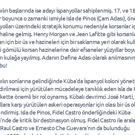
ılın başlarında ise adayı İspanyollar sahiplenmiş. 17. ve 18
ar boyunca o zamanki ismiyle Isla de Pinos (Çam Adası), ön
 yolları üzerindeki stratejik konumu nedeniyle korsanlar i
 haline gelmiş. Henry Morgan ve Jean Lafitte gibi korsanla
rı için bir üs ve hazineleri için bir saklanma yeri olarak ku
 gömülü korsan hazinelerine dair efsaneler yüzyıllar bo
n kulağa yayılmış. Adanın Define Adası olarak anılmasını
bu!
yılın sonlarına gelindiğinde Küba’da İspanyol koloni yöne
dirilmesi için yürütülen mücadeleye tanıklık eden Isla de 
kette önemli bir rol oynamış. Kübalı devrimci José Martí,
lara karşı yürütülen askeri operasyonlar için olası bir üs o
ndirmiş. Isla de Pinos, Fidel Castro önderliğindeki Küba
’nde de kritik bir destinasyon olmuş. Fidel Castro ile aral
 Raul Castro ve Ernesto Che Guevara’nın da bulunduğu