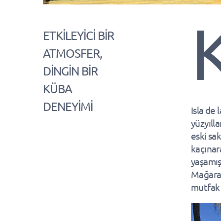
ETKİLEYİCİ BİR
ATMOSFER,
DİNGİN BİR
KÜBA
DENEYİMİ
Isla de
yüzyıll
eski sak
kaçınara
yaşamış
Mağaral
mutfak 