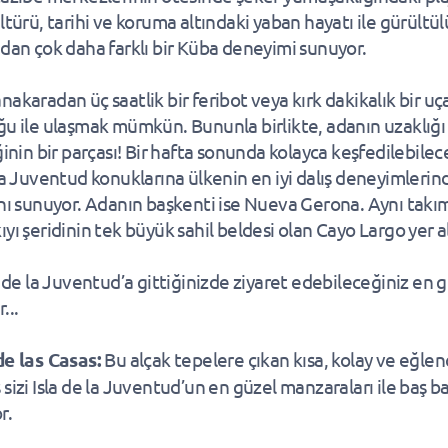
ültürü, tarihi ve koruma altındaki yaban hayatı ile gürültü
ndan çok daha farklı bir Küba deneyimi sunuyor.
nakaradan üç saatlik bir feribot veya kırk dakikalık bir uç
ğu ile ulaşmak mümkün. Bununla birlikte, adanın uzaklığı
ğinin bir parçası! Bir hafta sonunda kolayca keşfedilebilec
 la Juventud konuklarına ülkenin en iyi dalış deneyimleri
ını sunuyor. Adanın başkenti ise Nueva Gerona. Aynı tak
yı şeridinin tek büyük sahil beldesi olan Cayo Largo yer al
a de la Juventud’a gittiğinizde ziyaret edebileceğiniz en 
...
de las Casas:
Bu alçak tepelere çıkan kısa, kolay ve eğlenc
 sizi Isla de la Juventud’un en güzel manzaraları ile baş b
r.