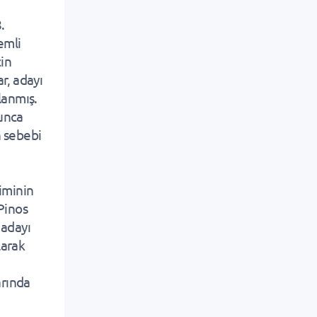
.
emli
çin
r, adayı
llanmış.
yunca
n sebebi
timinin
Pinos
 adayı
larak
arında