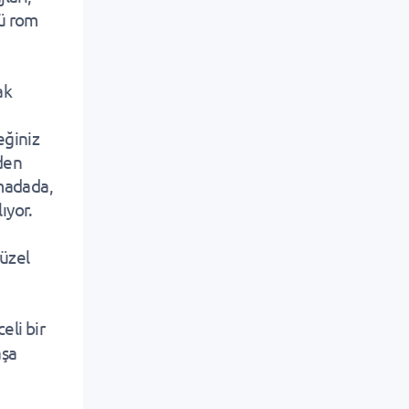
lü rom
ak
eğiniz
nden
ımadada,
ıyor.
güzel
eli bir
aşa