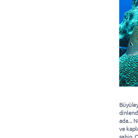
Büyüley
dinlendi
ada... 
ve kapl
sahip. 