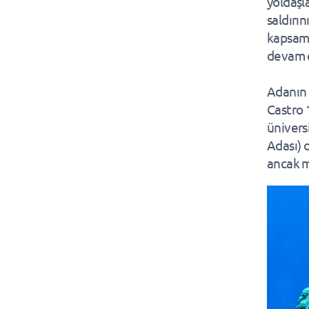
yoldaşl
saldırı
kapsamı
devam e
Adanın 
Castro 
ünivers
Adası) 
ancak m