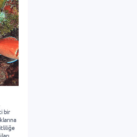
,
i bir
klarına
tliliğe
ları,