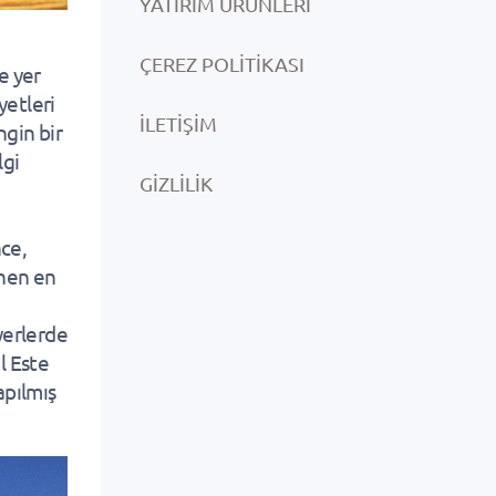
YATIRIM ÜRÜNLERI
ÇEREZ POLITIKASI
e yer
yetleri
İLETIŞIM
ngin bir
lgi
GIZLILIK
nce,
inen en
 yerlerde
l Este
apılmış