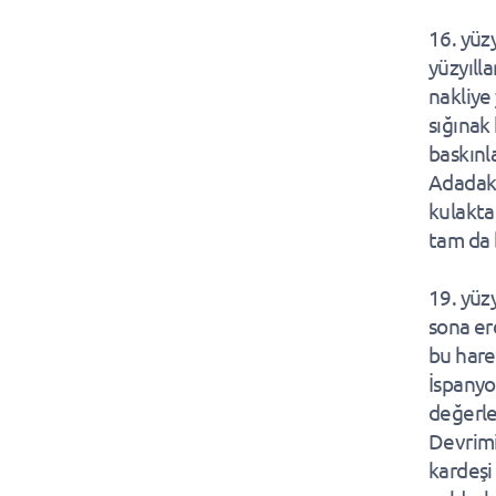
16. yüzy
yüzyıll
nakliye
sığınak
baskınla
Adadaki
kulakta
tam da 
19. yüz
sona er
bu hare
İspanyol
değerle
Devrimi
kardeşi