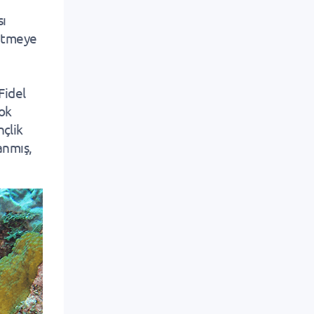
sı
 etmeye
Fidel
çok
nçlik
anmış,