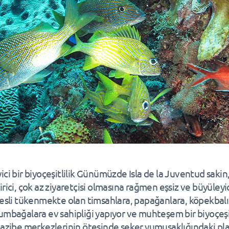
ici bir biyoçeşitlilik Günümüzde Isla de la Juventud sakin
rici, çok az ziyaretçisi olmasına rağmen eşsiz ve büyüleyic
Nesli tükenmekte olan timsahlara, papağanlara, köpekbalı
umbağalara ev sahipliği yapıyor ve muhteşem bir biyoçeşi
Cazibe merkezlerinin ötesinde şeker yumuşaklığındaki plaj