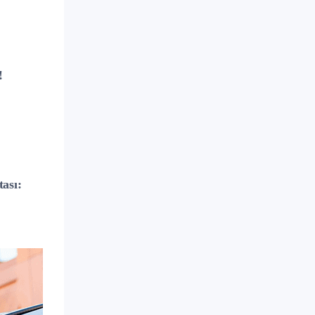
!
ası: