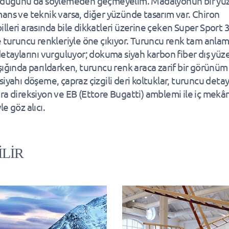
olduğunu da söylemeden geçmeyelim. Madalyonun bir y
ans ve teknik varsa, diğer yüzünde tasarım var. Chiron
lleri arasında bile dikkatleri üzerine çeken Super Sport 
e turuncu renkleriyle öne çıkıyor. Turuncu renk tam anlam
detaylarını vurguluyor; dokuma siyah karbon fiber dış yüz
şığında parıldarken, turuncu renk araca zarif bir görünüm 
iyahı döşeme, çapraz çizgili deri koltuklar, turuncu detay
ra direksiyon ve EB (Ettore Bugatti) amblemi ile iç mekâ
e göz alıcı.
İLİR