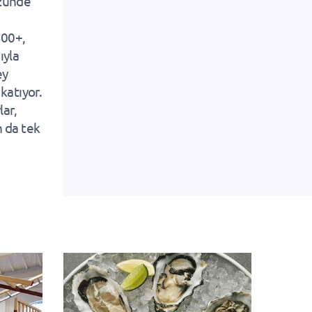
üzünde
300+,
ıyla
ey
katıyor.
lar,
n da tek