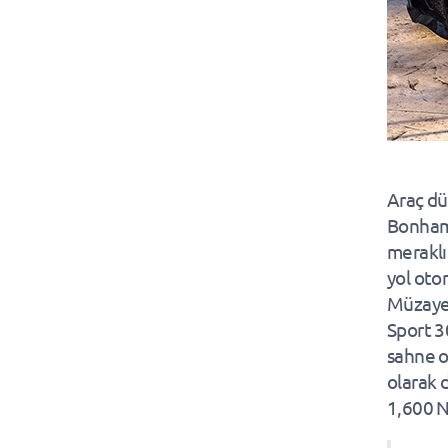
Araç dü
Bonham
meraklı
yol oto
Müzayed
Sport 3
sahne o
olarak 
1,600 N