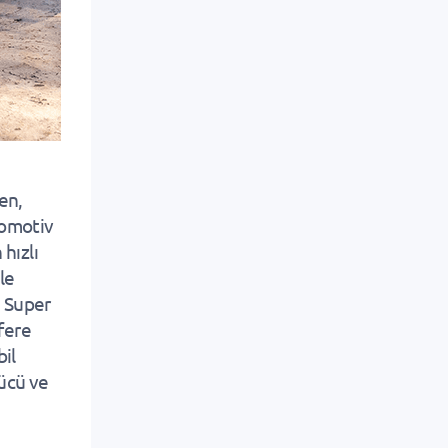
en,
tomotiv
hızlı
le
n Super
sfere
bil
gücü ve