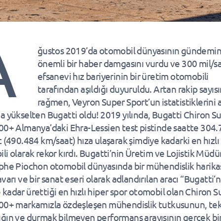
A
ğustos 2019’da otomobil dünyasının gündemi
önemli bir haber damgasını vurdu ve 300 mil/sa
efsanevi hız bariyerinin bir üretim otomobili
tarafından aşıldığı duyuruldu. Artan rakip sayıs
rağmen, Veyron Super Sport’un istatistiklerini 
a yükselten Bugatti oldu! 2019 yılında, Bugatti Chiron S
00+ Almanya’daki Ehra-Lessien test pistinde saatte 304
t (490.484 km/saat) hıza ulaşarak şimdiye kadarki en hızlı
li olarak rekor kırdı. Bugatti’nin Üretim ve Lojistik Müdü
phe Piochon otomobil dünyasında bir mühendislik harikası
varı ve bir sanat eseri olarak adlandırılan aracı “Bugatti’n
kadar ürettiği en hızlı hiper spor otomobil olan Chiron S
00+ markamızla özdeşleşen mühendislik tutkusunun, te
ğın ve durmak bilmeyen performans arayışının gerçek bi