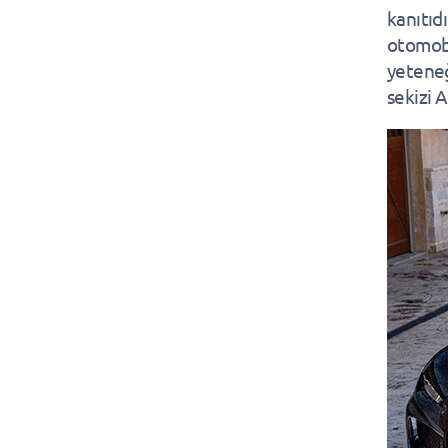
kanıtıd
otomobil
yeteneğ
sekizi A