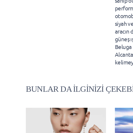
sahip 
perform
otomobi
siyah v
aracın 
güneş ı
Beluga s
Alcanta
kelimeyl
BUNLAR DA İLGİNİZİ ÇEKEB