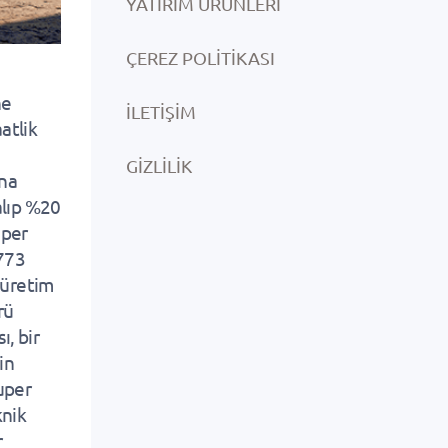
YATIRIM ÜRÜNLERI
ÇEREZ POLITIKASI
ne
İLETIŞIM
atlik
GIZLILIK
ına
alıp %20
uper
.773
 üretim
rü
, bir
in
uper
knik
r