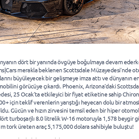
nyanın dört bir yanında övgüye boğulmaya devam ederk
s|Cars merakla beklenen Scottsdale Müzayedesi’nde o
larını büyüleyecek bir gelişmeye imza attı ve dünyanın en 
mobilini görücüye çıkardı. Phoenix, Arizona’daki Scottsda
esi, 25 Ocak’ta etkileyici bir fiyat etiketine sahip Chiro
00+ için teklif verenlerin yarıştığı heyecan dolu bir atmo
ldu. Gücün ve hızın zirvesini temsil eden bir hiper otomo
dört turboşarjlı 8.0 litrelik W-16 motoruyla 1,578 beygir 
m tork üreten araç 5,175,000 dolara sahibiyle buluştu!