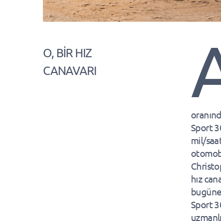
O, BİR HIZ
CANAVARI
oranınd
Sport 3
mil/saa
otomobi
Christo
hız cana
bugüne 
Sport 3
uzmanlı