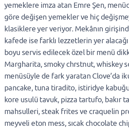
yemeklere imza atan Emre Şen, menü
göre değişen yemekler ve hiç değişm
klasiklere yer veriyor. Mekânın girişind
kafede ise farklı lezzetlerin yer alacağ
boyu servis edilecek özel bir menü dikk
Margharita, smoky chrstnut, whiskey so
menüsüyle de fark yaratan Clove’da ik
pancake, tuna tiradito, istiridye kabuğ
kore usulü tavuk, pizza tartufo, bakır 
mahsulleri, steak frites ve craquelin p
meyveli eton mess, sıcak chocolate chi