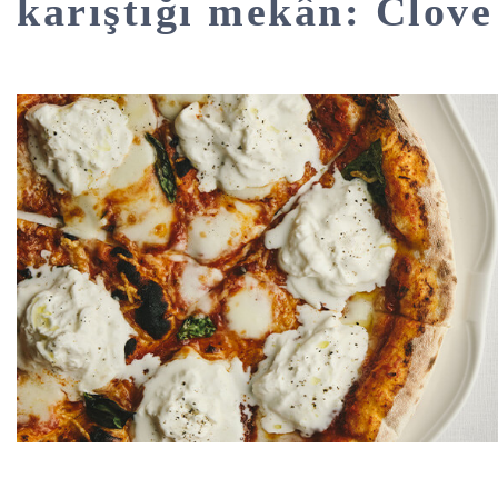
karıştığı mekân: Clove