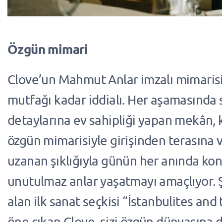
Özgün mimari
Clove’un Mahmut Anlar imzalı mimarisi
mutfağı kadar iddialı. Her aşamasında 
detaylarına ev sahipliği yapan mekân, 
özgün mimarisiyle girişinden terasına 
uzanan şıklığıyla günün her anında ko
unutulmaz anlar yaşatmayı amaçlıyor. 
alan ilk sanat seçkisi “İstanbulites and
öne çıkan Clove, sizi özgün dünyasına d