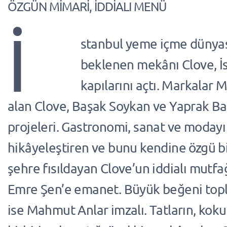
ÖZGÜN MİMARİ, İDDİALI MENÜ
İ
stanbul yeme içme dünya
beklenen mekânı Clove, İ
kapılarını açtı. Markalar 
alan Clove, Başak Soykan ve Yaprak Bal
projeleri. Gastronomi, sanat ve modayı 
hikâyeleştiren ve bunu kendine özgü b
şehre fısıldayan Clove’un iddialı mutfa
Emre Şen’e emanet. Büyük beğeni top
ise Mahmut Anlar imzalı. Tatların, kokul