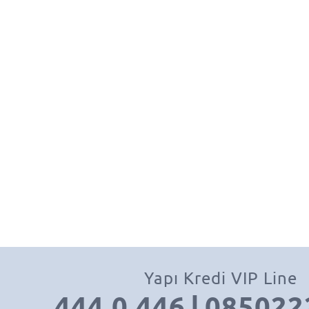
Yapı Kredi VIP Line
444 0 446
|
085022