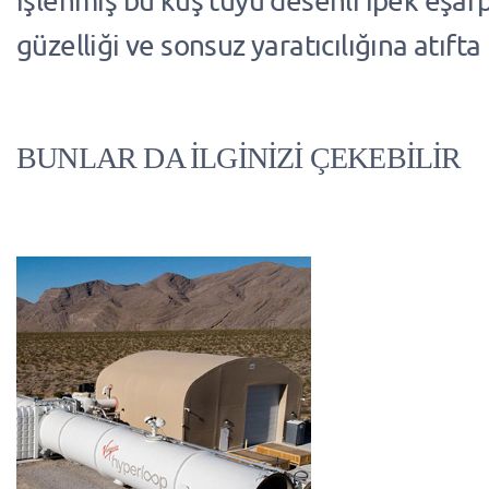
işlenmiş bu kuş tüyü desenli ipek eşar
güzelliği ve sonsuz yaratıcılığına atıft
BUNLAR DA İLGİNİZİ ÇEKEBİLİR