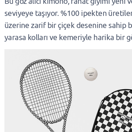
Bu göz alıcı kimono, rahat giyimi yeni v
seviyeye taşıyor. %100 ipekten üretile
üzerine zarif bir çiçek desenine sahip 
yarasa kolları ve kemeriyle harika bir