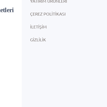
YATIRIM ÜRÜNLERI
tleri
ÇEREZ POLITIKASI
İLETIŞIM
GIZLILIK